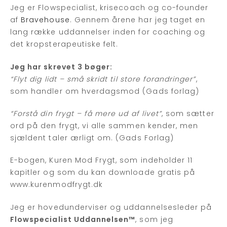
Jeg er Flowspecialist, krisecoach og co-founder
af
Bravehouse
. Gennem årene har jeg taget en
lang række uddannelser inden for coaching og
det kropsterapeutiske felt.
Jeg har skrevet 3 bøger:
“Flyt dig lidt – små skridt til store forandringer”
,
som handler om hverdagsmod (Gads forlag)
“Forstå din frygt – få mere ud af livet”
, som sætter
ord på den frygt, vi alle sammen kender, men
sjældent taler ærligt om. (Gads Forlag)
E-bogen, Kuren Mod Frygt, som indeholder 11
kapitler og som du kan downloade gratis på
www.kurenmodfrygt.dk
Jeg er hovedunderviser og uddannelsesleder på
Flowspecialist Uddannelsen™
, som jeg