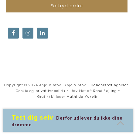
Fortryd ordre
Copyright © 2024 Anja Vintov · Anja Vintov -
Handelsbetingelser
-
Cookie og privatlivspolitik
- Udviklet af:
René Sejling
-
Grafik/billeder
Mathilda Yokelin
Test dig selv
:
Derfor udlever du ikke dine
drømme