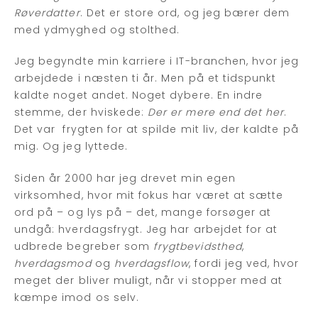
Røverdatter
. Det er store ord, og jeg bærer dem
med ydmyghed og stolthed.
Jeg begyndte min karriere i IT-branchen, hvor jeg
arbejdede i næsten ti år. Men på et tidspunkt
kaldte noget andet. Noget dybere. En indre
stemme, der hviskede:
Der er mere end det her
.
Det var frygten for at spilde mit liv, der kaldte på
mig. Og jeg lyttede.
Siden år 2000 har jeg drevet min egen
virksomhed, hvor mit fokus har været at sætte
ord på – og lys på – det, mange forsøger at
undgå: hverdagsfrygt. Jeg har arbejdet for at
udbrede begreber som
frygtbevidsthed
,
hverdagsmod
og
hverdagsflow
, fordi jeg ved, hvor
meget der bliver muligt, når vi stopper med at
kæmpe imod os selv.