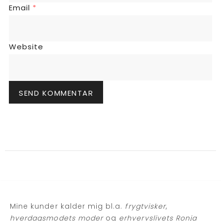
Email
*
Website
Mine kunder kalder mig bl.a.
frygtvisker
,
hverdagsmodets moder
og
erhvervslivets Ronja