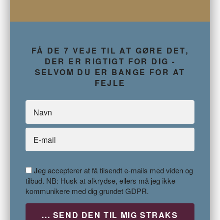
FÅ DE 7 VEJE TIL AT GØRE DET,
DER ER RIGTIGT FOR DIG -
SELVOM DU ER BANGE FOR AT
FEJLE
Jeg accepterer at få tilsendt e-mails med viden og
tilbud. NB: Husk at afkrydse, ellers må jeg ikke
kommunikere med dig grundet GDPR.