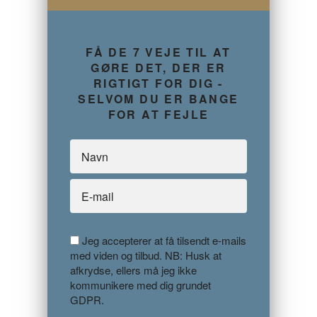
FÅ DE 7 VEJE TIL AT
GØRE DET, DER ER
RIGTIGT FOR DIG -
SELVOM DU ER BANGE
FOR AT FEJLE
Jeg accepterer at få tilsendt e-mails
med viden og tilbud. NB: Husk at
afkrydse, ellers må jeg ikke
kommunikere med dig grundet
GDPR.