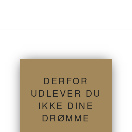
DERFOR
UDLEVER DU
IKKE DINE
DRØMME