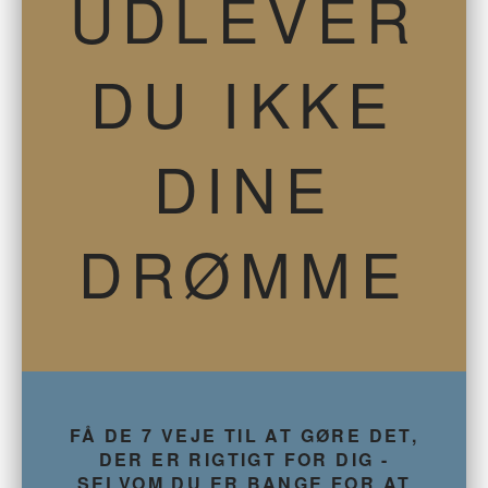
UDLEVER
DU IKKE
DINE
DRØMME
FÅ DE 7 VEJE TIL AT GØRE DET,
DER ER RIGTIGT FOR DIG -
SELVOM DU ER BANGE FOR AT