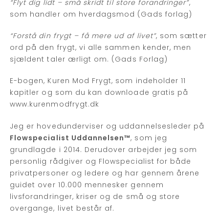
“Flyt dig lidt – små skridt til store forandringer”
,
som handler om hverdagsmod (Gads forlag)
“Forstå din frygt – få mere ud af livet”
, som sætter
ord på den frygt, vi alle sammen kender, men
sjældent taler ærligt om. (Gads Forlag)
E-bogen, Kuren Mod Frygt, som indeholder 11
kapitler og som du kan downloade gratis på
www.kurenmodfrygt.dk
Jeg er hovedunderviser og uddannelsesleder på
Flowspecialist Uddannelsen™
, som jeg
grundlagde i 2014. Derudover arbejder jeg som
personlig rådgiver og Flowspecialist for både
privatpersoner og ledere og har gennem årene
guidet over 10.000 mennesker gennem
livsforandringer, kriser og de små og store
overgange, livet består af.