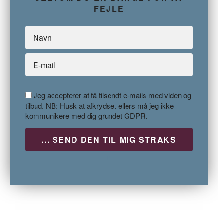
FEJLE
Jeg accepterer at få tilsendt e-mails med viden og
tilbud. NB: Husk at afkrydse, ellers må jeg ikke
kommunikere med dig grundet GDPR.
P