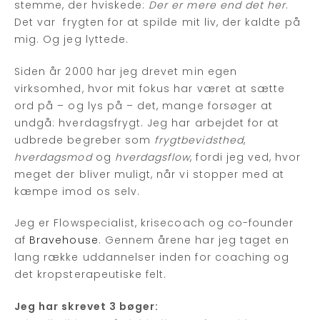
stemme, der hviskede:
Der er mere end det her
.
Det var frygten for at spilde mit liv, der kaldte på
mig. Og jeg lyttede.
Siden år 2000 har jeg drevet min egen
virksomhed, hvor mit fokus har været at sætte
ord på – og lys på – det, mange forsøger at
undgå: hverdagsfrygt. Jeg har arbejdet for at
udbrede begreber som
frygtbevidsthed
,
hverdagsmod
og
hverdagsflow
, fordi jeg ved, hvor
meget der bliver muligt, når vi stopper med at
kæmpe imod os selv.
Jeg er Flowspecialist, krisecoach og co-founder
af
Bravehouse
. Gennem årene har jeg taget en
lang række uddannelser inden for coaching og
det kropsterapeutiske felt.
Jeg har skrevet 3 bøger: