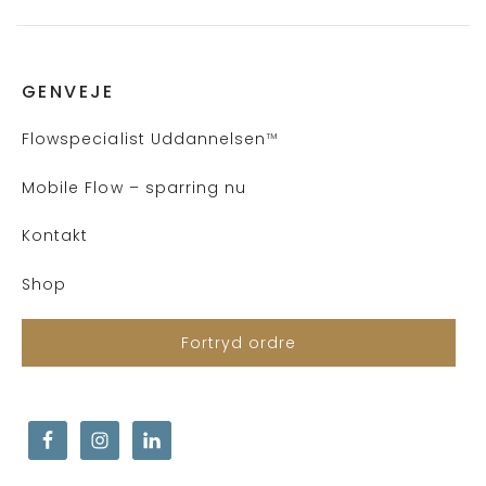
GENVEJE
Flows
pecialist Uddannelsen
™
Mobile Flow – sparring nu
Kontakt
Shop
Fortryd ordre