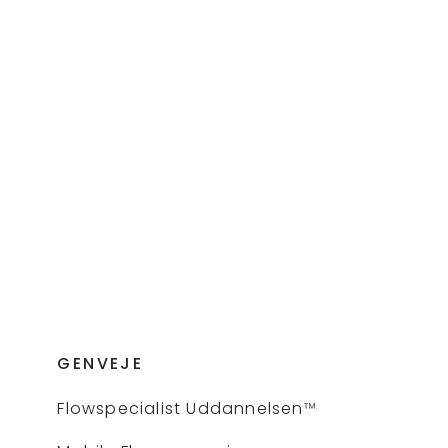
GENVEJE
Flows
pecialist Uddannelsen
™