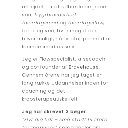
arbejdet for at udbrede begreber
som
frygtbevidsthed
,
hverdagsmod
og
hverdagsflow
,
fordi jeg ved, hvor meget der
bliver muligt, når vi stopper med at
kæmpe imod os selv.
Jeg er Flowspecialist, krisecoach
og co-founder af
Bravehouse
.
Gennem årene har jeg taget en
lang række uddannelser inden for
coaching og det
kropsterapeutiske felt.
Jeg har skrevet 3 bøger:
“Flyt dig lidt – små skridt til store
forandringer”
, som handler om