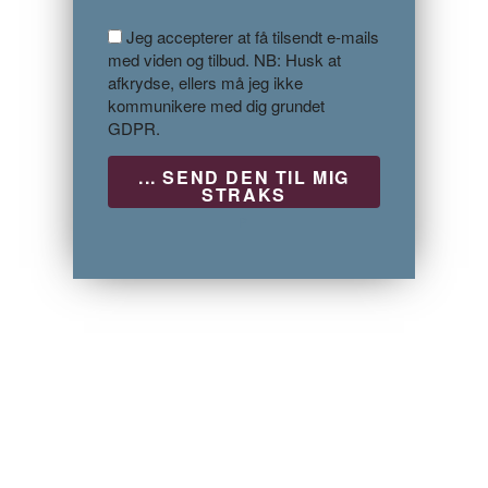
Jeg accepterer at få tilsendt e-mails
med viden og tilbud. NB: Husk at
afkrydse, ellers må jeg ikke
kommunikere med dig grundet
GDPR.
P