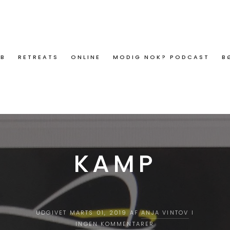
ØB
RETREATS
ONLINE
MODIG NOK? PODCAST
B
KAMP
UDGIVET MARTS 01, 2019 AF
ANJA VINTOV
I
INGEN KOMMENTARER