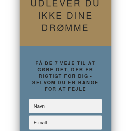
UDLEVER DU
IKKE DINE
DRØMME
FÅ DE 7 VEJE TIL AT
GØRE DET, DER ER
RIGTIGT FOR DIG -
SELVOM DU ER BANGE
FOR AT FEJLE