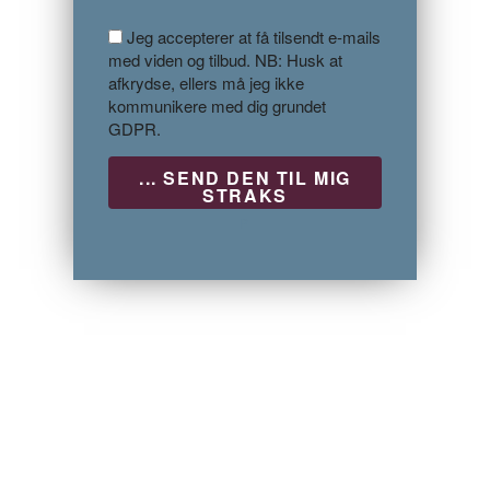
Jeg accepterer at få tilsendt e-mails
med viden og tilbud. NB: Husk at
afkrydse, ellers må jeg ikke
kommunikere med dig grundet
GDPR.
P