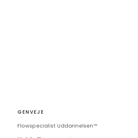
GENVEJE
Flows
pecialist Uddannelsen
™