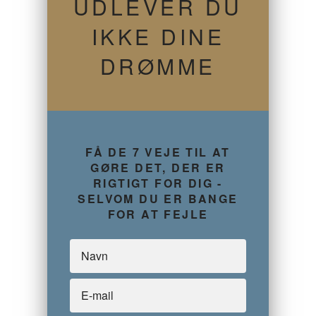
UDLEVER DU
IKKE DINE
DRØMME
FÅ DE 7 VEJE TIL AT
GØRE DET, DER ER
RIGTIGT FOR DIG -
SELVOM DU ER BANGE
FOR AT FEJLE