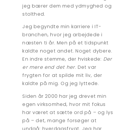
jeg bærer dem med ydmyghed og
stolthed.
Jeg begyndte min karriere i IT-
branchen, hvor jeg arbejdede i
næsten ti år. Men på et tidspunkt
kaldte noget andet. Noget dybere.
En indre stemme, der hviskede:
Der
er mere end det her
. Det var
frygten for at spilde mit liv, der
kaldte på mig. Og jeg lyttede.
Siden år 2000 har jeg drevet min
egen virksomhed, hvor mit fokus
har været at sætte ord på – og lys
på – det, mange forsøger at
undgå: hverdagsfrygt. Jeg har