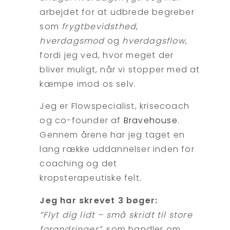
arbejdet for at udbrede begreber
som
frygtbevidsthed
,
hverdagsmod
og
hverdagsflow
,
fordi jeg ved, hvor meget der
bliver muligt, når vi stopper med at
kæmpe imod os selv.
Jeg er Flowspecialist, krisecoach
og co-founder af
Bravehouse
.
Gennem årene har jeg taget en
lang række uddannelser inden for
coaching og det
kropsterapeutiske felt.
Jeg har skrevet 3 bøger:
“Flyt dig lidt – små skridt til store
forandringer”
, som handler om