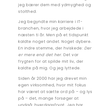
jeg bærer dem med ydmyghed og
stolthed.
Jeg begyndte min karriere i IT-
branchen, hvor jeg arbejdede i
næsten ti år. Men på et tidspunkt
kaldte noget andet. Noget dybere.
En indre stemme, der hviskede:
Der
er mere end det her
. Det var
frygten for at spilde mit liv, der
kaldte på mig. Og jeg lyttede.
Siden år 2000 har jeg drevet min
egen virksomhed, hvor mit fokus
har været at sætte ord på – og lys
på – det, mange forsøger at
undgå: hverdagsfrygt. Jeg har