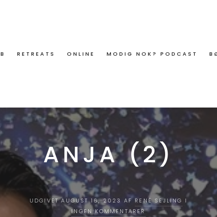
ØB
RETREATS
ONLINE
MODIG NOK? PODCAST
B
ANJA (2)
UDGIVET AUGUST 16, 2023 AF
RENÉ SEJLING
I
INGEN KOMMENTARER