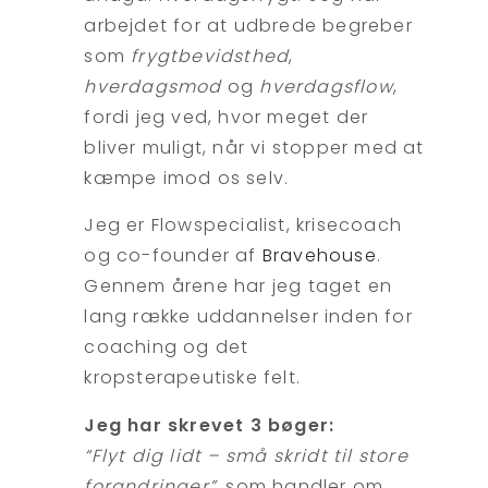
arbejdet for at udbrede begreber
som
frygtbevidsthed
,
hverdagsmod
og
hverdagsflow
,
fordi jeg ved, hvor meget der
bliver muligt, når vi stopper med at
kæmpe imod os selv.
Jeg er Flowspecialist, krisecoach
og co-founder af
Bravehouse
.
Gennem årene har jeg taget en
lang række uddannelser inden for
coaching og det
kropsterapeutiske felt.
Jeg har skrevet 3 bøger:
“Flyt dig lidt – små skridt til store
forandringer”
, som handler om