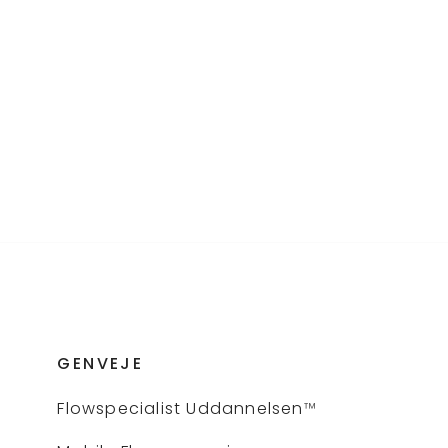
GENVEJE
Flows
pecialist Uddannelsen
™