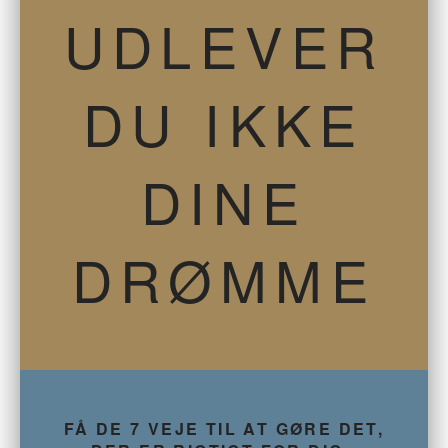
UDLEVER
DU IKKE
DINE
DRØMME
FÅ DE 7 VEJE TIL AT GØRE DET,