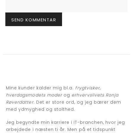
Mine kunder kalder mig bl.a.
frygtvisker
,
hverdagsmodets moder
og
erhvervslivets Ronja
Røverdatter
. Det er store ord, og jeg bærer dem
med ydmyghed og stolthed.
Jeg begyndte min karriere i IT-branchen, hvor jeg
arbejdede i næsten ti år. Men på et tidspunkt