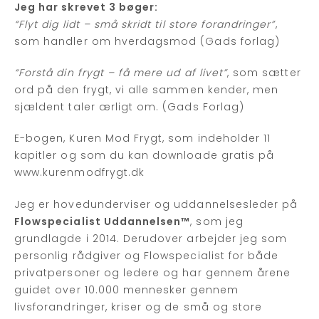
Jeg har skrevet 3 bøger:
“Flyt dig lidt – små skridt til store forandringer”
,
som handler om hverdagsmod (Gads forlag)
“Forstå din frygt – få mere ud af livet”
, som sætter
ord på den frygt, vi alle sammen kender, men
sjældent taler ærligt om. (Gads Forlag)
E-bogen, Kuren Mod Frygt, som indeholder 11
kapitler og som du kan downloade gratis på
www.kurenmodfrygt.dk
Jeg er hovedunderviser og uddannelsesleder på
Flowspecialist Uddannelsen™
, som jeg
grundlagde i 2014. Derudover arbejder jeg som
personlig rådgiver og Flowspecialist for både
privatpersoner og ledere og har gennem årene
guidet over 10.000 mennesker gennem
livsforandringer, kriser og de små og store