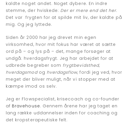
kaldte noget andet. Noget dybere. En indre
stemme, der hviskede:
Der er mere end det her
.
Det var frygten for at spilde mit liv, der kaldte på
mig. Og jeg lyttede.
Siden år 2000 har jeg drevet min egen
virksomhed, hvor mit fokus har været at sætte
ord på – og lys på – det, mange forsøger at
undgå: hverdagsfrygt. Jeg har arbejdet for at
udbrede begreber som
frygtbevidsthed
,
hverdagsmod
og
hverdagsflow
, fordi jeg ved, hvor
meget der bliver muligt, når vi stopper med at
kæmpe imod os selv.
Jeg er Flowspecialist, krisecoach og co-founder
af
Bravehouse
. Gennem årene har jeg taget en
lang række uddannelser inden for coaching og
det kropsterapeutiske felt.