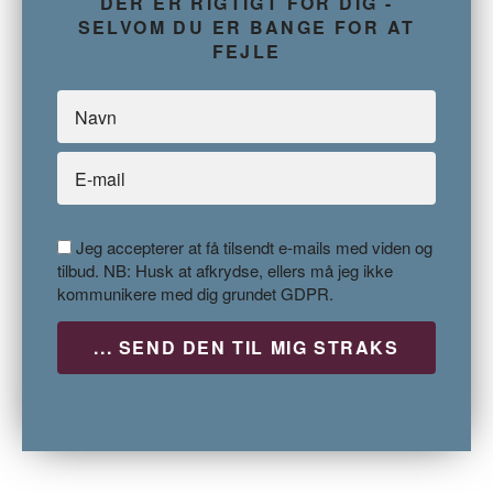
DER ER RIGTIGT FOR DIG -
SELVOM DU ER BANGE FOR AT
FEJLE
Jeg accepterer at få tilsendt e-mails med viden og
tilbud. NB: Husk at afkrydse, ellers må jeg ikke
kommunikere med dig grundet GDPR.
P