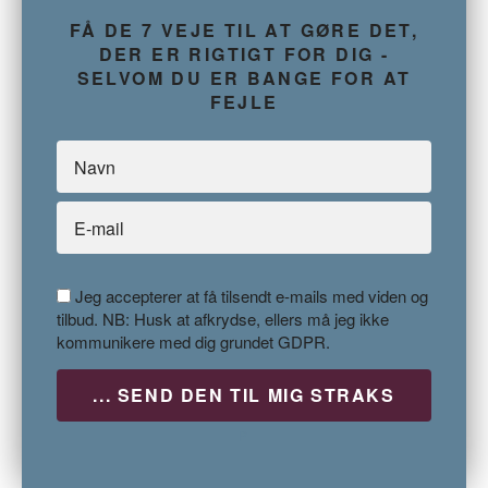
FÅ DE 7 VEJE TIL AT GØRE DET,
DER ER RIGTIGT FOR DIG -
SELVOM DU ER BANGE FOR AT
FEJLE
Jeg accepterer at få tilsendt e-mails med viden og
tilbud. NB: Husk at afkrydse, ellers må jeg ikke
kommunikere med dig grundet GDPR.
P