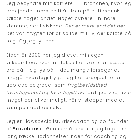
Jeg begyndte min karriere i IT-branchen, hvor jeg
arbejdede i næsten ti år. Men på et tidspunkt
kaldte noget andet. Noget dybere. En indre
stemme, der hviskede:
Der er mere end det her
.
Det var frygten for at spilde mit liv, der kaldte på
mig. Og jeg lyttede.
Siden år 2000 har jeg drevet min egen
virksomhed, hvor mit fokus har været at sætte
ord på – og lys på – det, mange forsøger at
undgå: hverdagsfrygt. Jeg har arbejdet for at
udbrede begreber som
frygtbevidsthed
,
hverdagsmod
og
hverdagsflow
, fordi jeg ved, hvor
meget der bliver muligt, når vi stopper med at
kæmpe imod os selv.
Jeg er Flowspecialist, krisecoach og co-founder
af
Bravehouse
. Gennem årene har jeg taget en
lang række uddannelser inden for coaching og