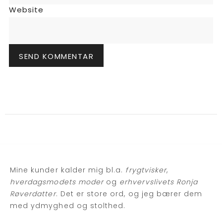
Website
Mine kunder kalder mig bl.a.
frygtvisker
,
hverdagsmodets moder
og
erhvervslivets Ronja
Røverdatter
. Det er store ord, og jeg bærer dem
med ydmyghed og stolthed.