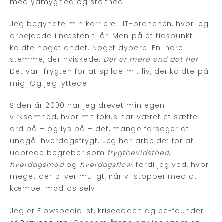
med ydmyghed og stolthed.
Jeg begyndte min karriere i IT-branchen, hvor jeg
arbejdede i næsten ti år. Men på et tidspunkt
kaldte noget andet. Noget dybere. En indre
stemme, der hviskede:
Der er mere end det her
.
Det var frygten for at spilde mit liv, der kaldte på
mig. Og jeg lyttede.
Siden år 2000 har jeg drevet min egen
virksomhed, hvor mit fokus har været at sætte
ord på – og lys på – det, mange forsøger at
undgå: hverdagsfrygt. Jeg har arbejdet for at
udbrede begreber som
frygtbevidsthed
,
hverdagsmod
og
hverdagsflow
, fordi jeg ved, hvor
meget der bliver muligt, når vi stopper med at
kæmpe imod os selv.
Jeg er Flowspecialist, krisecoach og co-founder