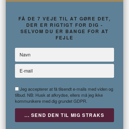
FÅ DE 7 VEJE TIL AT GØRE DET,
DER ER RIGTIGT FOR DIG -
SELVOM DU ER BANGE FOR AT
FEJLE
Jeg accepterer at få tilsendt e-mails med viden og
tilbud. NB: Husk at afkrydse, ellers må jeg ikke
kommunikere med dig grundet GDPR.
P