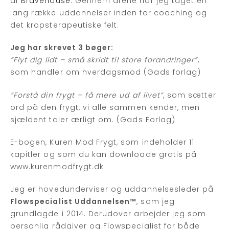
af
Bravehouse
. Gennem årene har jeg taget en
lang række uddannelser inden for coaching og
det kropsterapeutiske felt.
Jeg har skrevet 3 bøger:
“Flyt dig lidt – små skridt til store forandringer”
,
som handler om hverdagsmod (Gads forlag)
“Forstå din frygt – få mere ud af livet”
, som sætter
ord på den frygt, vi alle sammen kender, men
sjældent taler ærligt om. (Gads Forlag)
E-bogen, Kuren Mod Frygt, som indeholder 11
kapitler og som du kan downloade gratis på
www.kurenmodfrygt.dk
Jeg er hovedunderviser og uddannelsesleder på
Flowspecialist Uddannelsen™
, som jeg
grundlagde i 2014. Derudover arbejder jeg som
personlig rådgiver og Flowspecialist for både