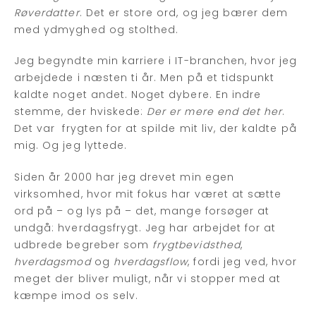
Røverdatter
. Det er store ord, og jeg bærer dem
med ydmyghed og stolthed.
Jeg begyndte min karriere i IT-branchen, hvor jeg
arbejdede i næsten ti år. Men på et tidspunkt
kaldte noget andet. Noget dybere. En indre
stemme, der hviskede:
Der er mere end det her
.
Det var frygten for at spilde mit liv, der kaldte på
mig. Og jeg lyttede.
Siden år 2000 har jeg drevet min egen
virksomhed, hvor mit fokus har været at sætte
ord på – og lys på – det, mange forsøger at
undgå: hverdagsfrygt. Jeg har arbejdet for at
udbrede begreber som
frygtbevidsthed
,
hverdagsmod
og
hverdagsflow
, fordi jeg ved, hvor
meget der bliver muligt, når vi stopper med at
kæmpe imod os selv.