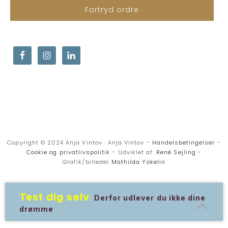
Fortryd ordre
Copyright © 2024 Anja Vintov · Anja Vintov -
Handelsbetingelser
-
Cookie og privatlivspolitik
- Udviklet af:
René Sejling
-
Grafik/billeder
Mathilda Yokelin
Test dig selv
:
Derfor udlever du ikke dine
drømme