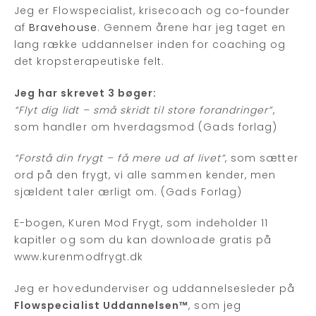
Jeg er Flowspecialist, krisecoach og co-founder
af
Bravehouse
. Gennem årene har jeg taget en
lang række uddannelser inden for coaching og
det kropsterapeutiske felt.
Jeg har skrevet 3 bøger:
“Flyt dig lidt – små skridt til store forandringer”
,
som handler om hverdagsmod (Gads forlag)
“Forstå din frygt – få mere ud af livet”
, som sætter
ord på den frygt, vi alle sammen kender, men
sjældent taler ærligt om. (Gads Forlag)
E-bogen, Kuren Mod Frygt, som indeholder 11
kapitler og som du kan downloade gratis på
www.kurenmodfrygt.dk
Jeg er hovedunderviser og uddannelsesleder på
Flowspecialist Uddannelsen™
, som jeg