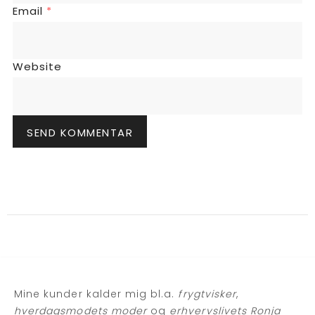
Email
*
Website
Mine kunder kalder mig bl.a.
frygtvisker
,
hverdagsmodets moder
og
erhvervslivets Ronja