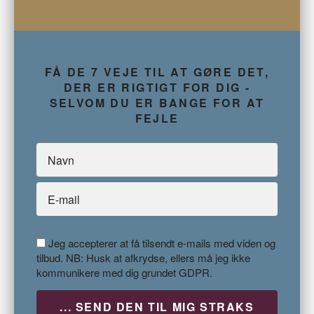
FÅ DE 7 VEJE TIL AT GØRE DET,
DER ER RIGTIGT FOR DIG -
SELVOM DU ER BANGE FOR AT
FEJLE
Jeg accepterer at få tilsendt e-mails med viden og
tilbud. NB: Husk at afkrydse, ellers må jeg ikke
kommunikere med dig grundet GDPR.