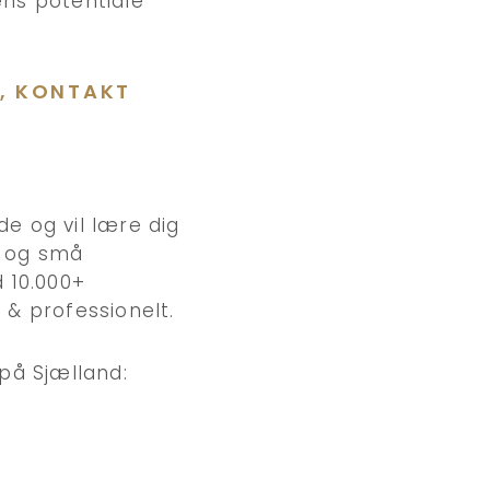
ens potentiale
L, KONTAKT
e og vil lære dig
e og små
 10.000+
t & professionelt.
på Sjælland: