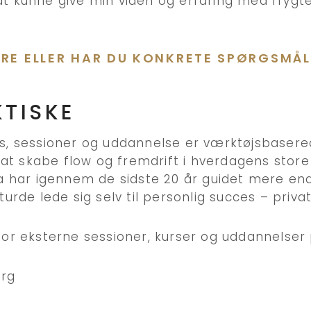
t kunne give min viden og erfaring med frygt
MERE ELLER HAR DU KONKRETE SPØRGSMÅ
KTISKE
s, sessioner og uddannelse er værktøjsbasered
l at skabe flow og fremdrift i hverdagens stor
ja har igennem de sidste 20 år guidet mere end
turde lede sig selv til personlig succes – priva
for eksterne sessioner, kurser og uddannelser 
org