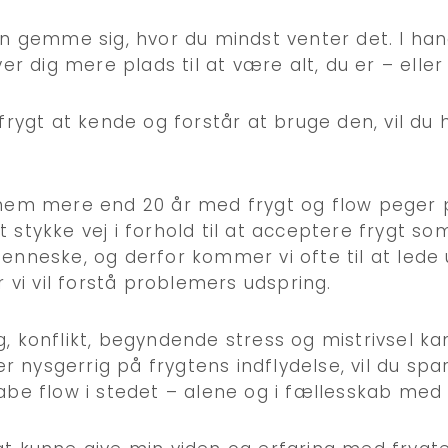
an gemme sig, hvor du mindst venter det. I han
ver dig mere plads til at være alt, du er – eller
frygt at kende og forstår at bruge den, vil du h
nem mere end 20 år med frygt og flow peger p
stykke vej i forhold til at acceptere frygt som
enneske, og derfor kommer vi ofte til at lede
r vi vil forstå problemers udspring.
, konflikt, begyndende stress og mistrivsel ka
 er nysgerrig på frygtens indflydelse, vil du sp
abe flow i stedet – alene og i fællesskab med