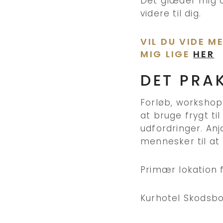
Det glæder mig a
videre til dig.
VIL DU VIDE 
MIG LIGE
HER
DET PRA
Forløb, workshop
at bruge frygt ti
udfordringer. An
mennesker til at 
Primær lokation 
Kurhotel Skodsb