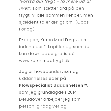
“Forstå din frygt – få mere ud af
livet”
, som sætter ord på den
frygt, vi alle sammen kender, men
sjældent taler ærligt om. (Gads
Forlag)
E-bogen, Kuren Mod Frygt, som
indeholder 11 kapitler og som du
kan downloade gratis på
www.kurenmodfrygt.dk
Jeg er hovedunderviser og
uddannelsesleder på
Flowspecialist Uddannelsen™
,
som jeg grundlagde i 2014.
Derudover arbejder jeg som
personlig rådgiver og