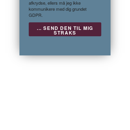
afkrydse, ellers må jeg ikke
kommunikere med dig grundet
GDPR.
P