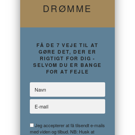
DRØMME
FÅ DE 7 VEJE TIL AT
GØRE DET, DER ER
RIGTIGT FOR DIG -
SELVOM DU ER BANGE
FOR AT FEJLE
Jeg accepterer at få tilsendt e-mails
med viden og tilbud. NB: Husk at