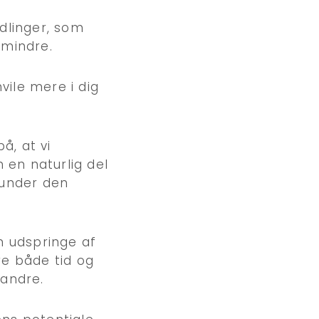
dlinger, som
 mindre.
vile mere i dig
å, at vi
 en naturlig del
 under den
n udspringe af
are både tid og
 andre.