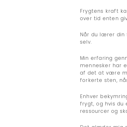
Frygtens kraft k
over tid enten gi
Når du lærer din 
selv.
Min erfaring gen
mennesker har et 
af det at være m
forkerte sten, nå
Enhver bekymring
frygt, og hvis du
ressourcer og sk