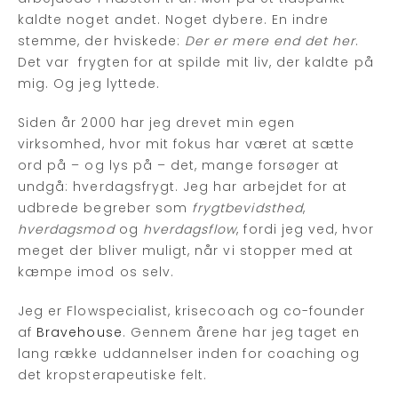
kaldte noget andet. Noget dybere. En indre
stemme, der hviskede:
Der er mere end det her
.
Det var frygten for at spilde mit liv, der kaldte på
mig. Og jeg lyttede.
Siden år 2000 har jeg drevet min egen
virksomhed, hvor mit fokus har været at sætte
ord på – og lys på – det, mange forsøger at
undgå: hverdagsfrygt. Jeg har arbejdet for at
udbrede begreber som
frygtbevidsthed
,
hverdagsmod
og
hverdagsflow
, fordi jeg ved, hvor
meget der bliver muligt, når vi stopper med at
kæmpe imod os selv.
Jeg er Flowspecialist, krisecoach og co-founder
af
Bravehouse
. Gennem årene har jeg taget en
lang række uddannelser inden for coaching og
det kropsterapeutiske felt.