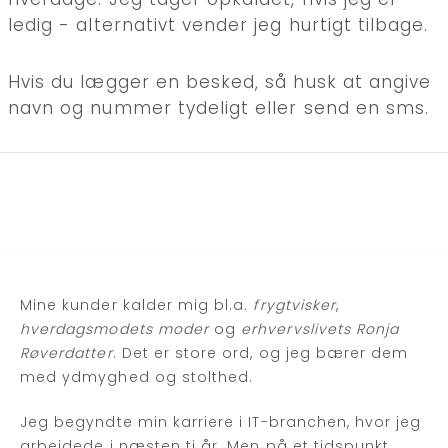
ledig - alternativt vender jeg hurtigt tilbage.
Hvis du lægger en besked, så husk at angive
navn og nummer tydeligt eller send en sms.
Mine kunder kalder mig bl.a.
frygtvisker
,
hverdagsmodets moder
og
erhvervslivets Ronja
Røverdatter
. Det er store ord, og jeg bærer dem
med ydmyghed og stolthed.
Jeg begyndte min karriere i IT-branchen, hvor jeg
arbejdede i næsten ti år. Men på et tidspunkt