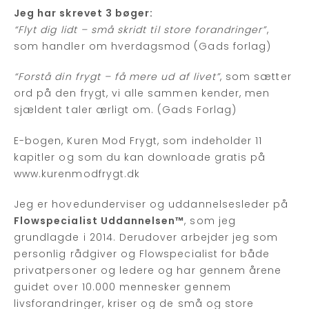
Jeg har skrevet 3 bøger:
“Flyt dig lidt – små skridt til store forandringer”
,
som handler om hverdagsmod (Gads forlag)
“Forstå din frygt – få mere ud af livet”
, som sætter
ord på den frygt, vi alle sammen kender, men
sjældent taler ærligt om. (Gads Forlag)
E-bogen, Kuren Mod Frygt, som indeholder 11
kapitler og som du kan downloade gratis på
www.kurenmodfrygt.dk
Jeg er hovedunderviser og uddannelsesleder på
Flowspecialist Uddannelsen™
, som jeg
grundlagde i 2014. Derudover arbejder jeg som
personlig rådgiver og Flowspecialist for både
privatpersoner og ledere og har gennem årene
guidet over 10.000 mennesker gennem
livsforandringer, kriser og de små og store