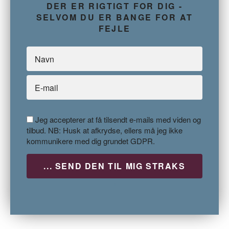
DER ER RIGTIGT FOR DIG -
SELVOM DU ER BANGE FOR AT
FEJLE
Jeg accepterer at få tilsendt e-mails med viden og
tilbud. NB: Husk at afkrydse, ellers må jeg ikke
kommunikere med dig grundet GDPR.
P