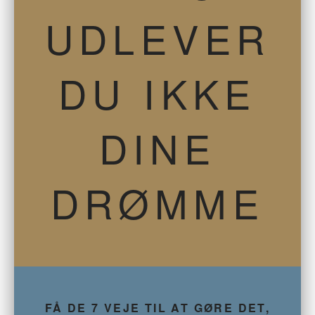
UDLEVER
DU IKKE
DINE
DRØMME
FÅ DE 7 VEJE TIL AT GØRE DET,