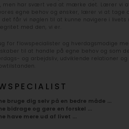
, men har svært ved at mærke det. Lærer vi a
vores egne behov og ønsker, lærer vi at tage 
 det får vi nøglen til at kunne navigere i livet
tegritet med den, vi er.
rug for flowspecialister og hverdagsmodige m
dskaber til at handle på egne behov og som d
dags- og arbejdsliv, udviklende relationer og
owtilstanden.
OWSPECIALIST
rne bruge dig selv på en bedre måde ...
ne bidrage og gøre en forskel ...
ne have mere ud af livet ...