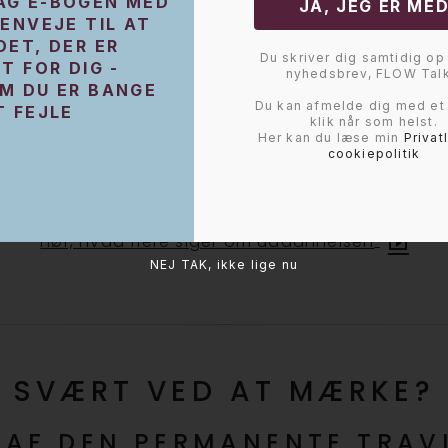
G E-BOGEN MED
GENVEJE TIL AT
DET, DER ER
Du skriver dig samtidig op 
T FOR DIG -
nyhedsbrev, FLOW Talk
M DU ER BANGE
Du kan afmelde dig med et
T FEJLE
klik når som helst.
Her kan du læse min
Privat
cookiepolitik
Hør, hvad flere siger om uddannelsen
NEJ TAK, ikke lige nu
SVÆRT VED AT MÆRKE?
 AF DEN PERMANENTE TRAV