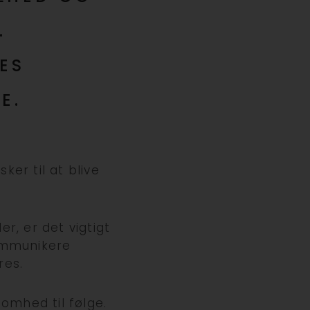
.
ES
E.
er til at blive
, er det vigtigt
ommunikere
res.
omhed til følge.