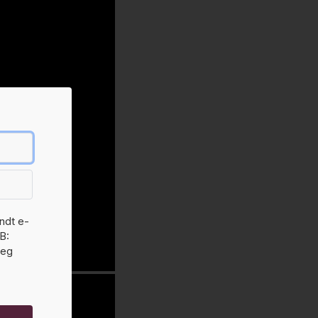
endt e-
B:
jeg