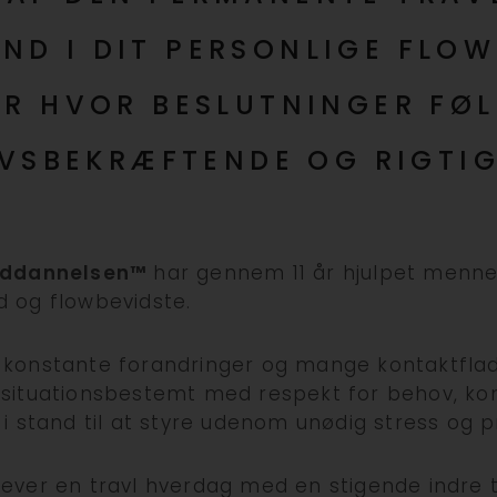
IND I DIT PERSONLIGE FLOW
ER HVOR BESLUTNINGER FØL
IVSBEKRÆFTENDE OG RIGTIG
 Uddannelsen™
har gennem 11 år hjulpet mennesk
d og flowbevidste.
konstante forandringer og mange kontaktflader
 situationsbestemt med respekt for behov, k
 i stand til at styre udenom unødig stress og p
ever en travl hverdag med en stigende indre t