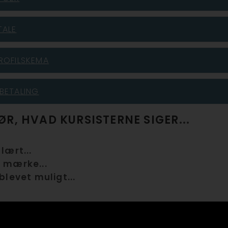
TALE
ROFILSKEMA
BETALING
HØR, HVAD KURSISTERNE SIGER
...
lært...
 mærke...
blevet muligt...