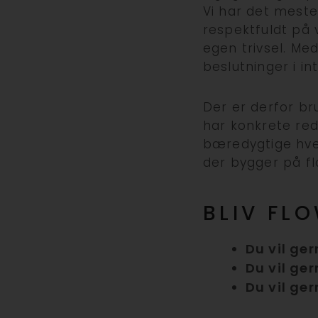
Vi har det meste
respektfuldt på 
egen trivsel. Med
beslutninger i in
Der er derfor b
har konkrete re
bæredygtige hver
der bygger på fl
BLIV FL
Du vil ge
Du vil ger
Du vil ger