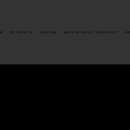
ØB
RETREATS
ONLINE
MODIG NOK? PODCAST
B