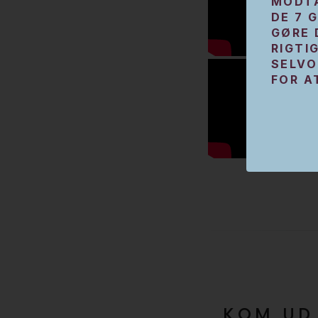
MODTA
DE 7 
GØRE 
RIGTIG
SELVO
FOR A
KOM UD