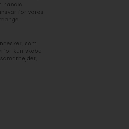
t handle
ansvar for vores
s mange
ennesker, som
erfor kan skabe
 samarbejder,