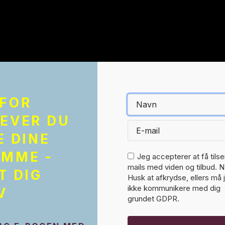
FOR
EVER DU
E DINE
MME -
Jeg accepterer at få tils
mails med viden og tilbud. N
T DIG
Husk at afkrydse, ellers må 
ikke kommunikere med dig
V
grundet GDPR.