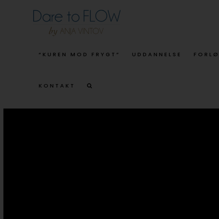
“KUREN MOD FRYGT”
UDDANNELSE
FORL
KONTAKT