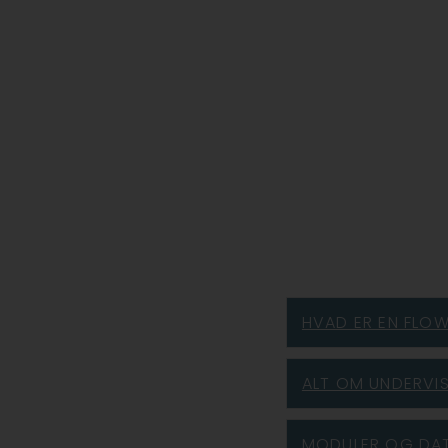
HVAD ER EN FLOW
ALT OM UNDERVI
MODULER OG DA