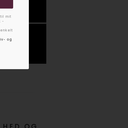
til mit
 -
 enkelt
liv- og
LHED OG