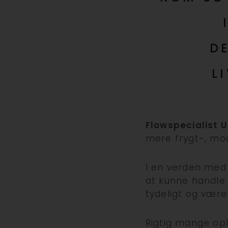
D
L
Flowspecialist
mere frygt-, mo
I en verden med 
at kunne handle
tydeligt og være
Rigtig mange opl