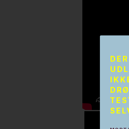
DER
UDL
IKK
DRØ
TES
SEL