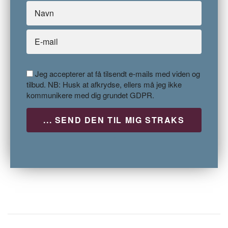
Jeg accepterer at få tilsendt e-mails med viden og
tilbud. NB: Husk at afkrydse, ellers må jeg ikke
kommunikere med dig grundet GDPR.
P