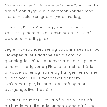
“Forstå din frygt – få mere ud af livet”
, som sætter
ord på den frygt, vi alle sammen kender, men
sjældent taler ærligt om. (Gads Forlag)
E-bogen, Kuren Mod Frygt, som indeholder 11
kapitler og som du kan downloade gratis på
www.kurenmodfrygt.dk
Jeg er hovedunderviser og uddannelsesleder på
Flowspecialist Uddannelsen™
, som jeg
grundlagde i 2014. Derudover arbejder jeg som
personlig rådgiver og Flowspecialist for både
privatpersoner og ledere og har gennem årene
guidet over 10.000 mennesker gennem
livsforandringer, kriser og de små og store
overgange, livet består af.
Privat er jeg mor til Smilla på 21 og Villads på 18
og hundemor til slædehunden, Coco på 8. Jeg