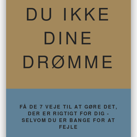
DU IKKE
DINE
DRØMME
FÅ DE 7 VEJE TIL AT GØRE DET,
DER ER RIGTIGT FOR DIG -
SELVOM DU ER BANGE FOR AT
FEJLE