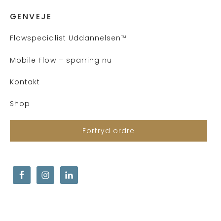
GENVEJE
Flows
pecialist Uddannelsen
™
Mobile Flow – sparring nu
Kontakt
Shop
Fortryd ordre