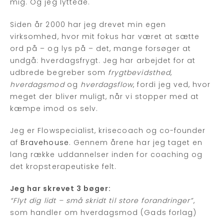
mig. Og jeg lyttede.
Siden år 2000 har jeg drevet min egen
virksomhed, hvor mit fokus har været at sætte
ord på – og lys på – det, mange forsøger at
undgå: hverdagsfrygt. Jeg har arbejdet for at
udbrede begreber som
frygtbevidsthed
,
hverdagsmod
og
hverdagsflow
, fordi jeg ved, hvor
meget der bliver muligt, når vi stopper med at
kæmpe imod os selv.
Jeg er Flowspecialist, krisecoach og co-founder
af
Bravehouse
. Gennem årene har jeg taget en
lang række uddannelser inden for coaching og
det kropsterapeutiske felt.
Jeg har skrevet 3 bøger:
“Flyt dig lidt – små skridt til store forandringer”
,
som handler om hverdagsmod (Gads forlag)