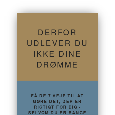
DERFOR
UDLEVER DU
IKKE DINE
DRØMME
FÅ DE 7 VEJE TIL AT
GØRE DET, DER ER
RIGTIGT FOR DIG -
SELVOM DU ER BANGE