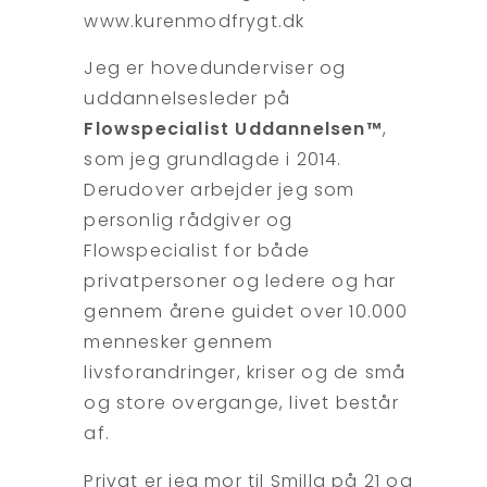
www.kurenmodfrygt.dk
Jeg er hovedunderviser og
uddannelsesleder på
Flowspecialist Uddannelsen™
,
som jeg grundlagde i 2014.
Derudover arbejder jeg som
personlig rådgiver og
Flowspecialist for både
privatpersoner og ledere og har
gennem årene guidet over 10.000
mennesker gennem
livsforandringer, kriser og de små
og store overgange, livet består
af.
Privat er jeg mor til Smilla på 21 og