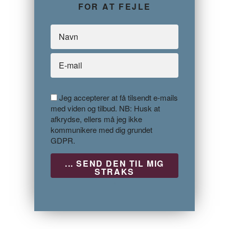
FOR AT FEJLE
Jeg accepterer at få tilsendt e-mails
med viden og tilbud. NB: Husk at
afkrydse, ellers må jeg ikke
kommunikere med dig grundet
GDPR.
P