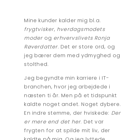
Mine kunder kalder mig bl.a.
frygtvisker
,
hverdagsmodets
moder
og
erhvervslivets Ronja
Røverdatter
. Det er store ord, og
jeg bærer dem med ydmyghed og
stolthed.
Jeg begyndte min karriere i IT-
branchen, hvor jeg arbejdede i
næsten ti år. Men på et tidspunkt
kaldte noget andet. Noget dybere.
En indre stemme, der hviskede:
Der
er mere end det her
. Det var
frygten for at spilde mit liv, der
kaldte på mig. Og jeg lyttede.