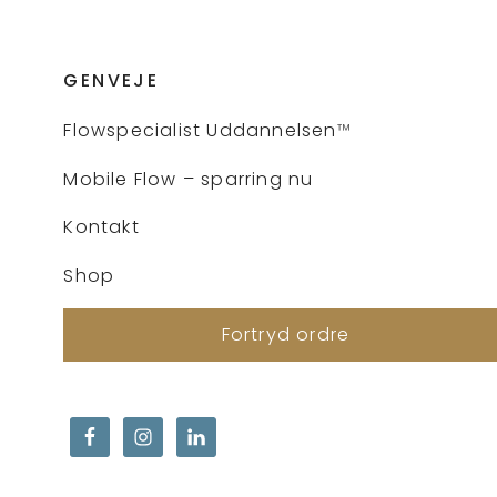
GENVEJE
Flows
pecialist Uddannelsen
™
Mobile Flow – sparring nu
Kontakt
Shop
Fortryd ordre