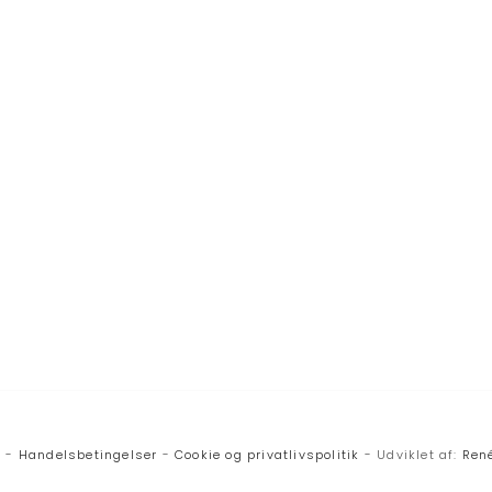
v -
Handelsbetingelser
-
Cookie og privatlivspolitik
- Udviklet af:
René