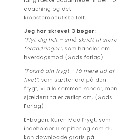
lang række uddannelser inden for
coaching og det
kropsterapeutiske felt.
Jeg har skrevet 3 bøger:
“Flyt dig lidt – små skridt til store
forandringer”
, som handler om
hverdagsmod (Gads forlag)
“Forstå din frygt – få mere ud af
livet”
, som sætter ord på den
frygt, vi alle sammen kender, men
sjældent taler ærligt om. (Gads
Forlag)
E-bogen, Kuren Mod Frygt, som
indeholder 11 kapitler og som du
kan downloade gratis på