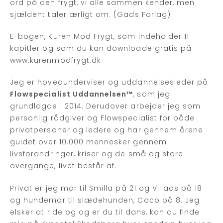
ord på den frygt, vi alle sammen kender, men
sjældent taler ærligt om. (Gads Forlag)
E-bogen, Kuren Mod Frygt, som indeholder 11
kapitler og som du kan downloade gratis på
www.kurenmodfrygt.dk
Jeg er hovedunderviser og uddannelsesleder på
Flowspecialist Uddannelsen™
, som jeg
grundlagde i 2014. Derudover arbejder jeg som
personlig rådgiver og Flowspecialist for både
privatpersoner og ledere og har gennem årene
guidet over 10.000 mennesker gennem
livsforandringer, kriser og de små og store
overgange, livet består af.
Privat er jeg mor til Smilla på 21 og Villads på 18
og hundemor til slædehunden, Coco på 8. Jeg
elsker at ride og og er du til dans, kan du finde