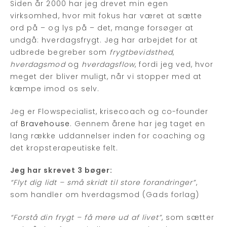
Siden år 2000 har jeg drevet min egen
virksomhed, hvor mit fokus har været at sætte
ord på – og lys på – det, mange forsøger at
undgå: hverdagsfrygt. Jeg har arbejdet for at
udbrede begreber som
frygtbevidsthed
,
hverdagsmod
og
hverdagsflow
, fordi jeg ved, hvor
meget der bliver muligt, når vi stopper med at
kæmpe imod os selv.
Jeg er Flowspecialist, krisecoach og co-founder
af
Bravehouse
. Gennem årene har jeg taget en
lang række uddannelser inden for coaching og
det kropsterapeutiske felt.
Jeg har skrevet 3 bøger:
“Flyt dig lidt – små skridt til store forandringer”
,
som handler om hverdagsmod (Gads forlag)
“Forstå din frygt – få mere ud af livet”
, som sætter