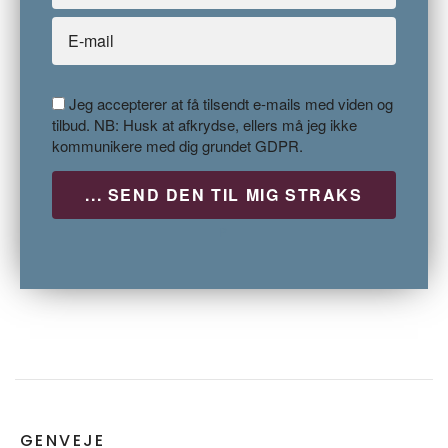
Jeg accepterer at få tilsendt e-mails med viden og
tilbud. NB: Husk at afkrydse, ellers må jeg ikke
kommunikere med dig grundet GDPR.
P
GENVEJE