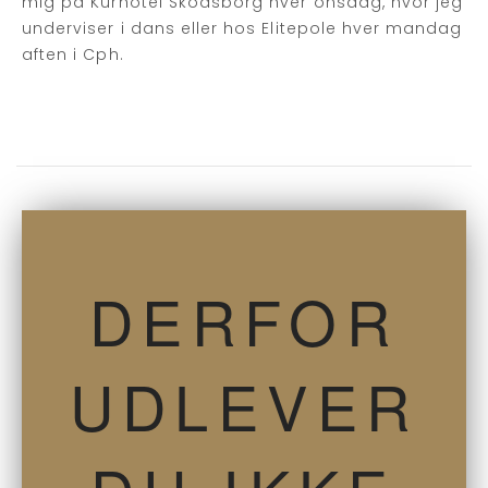
mig på Kurhotel Skodsborg hver onsdag, hvor jeg
underviser i dans eller hos Elitepole hver mandag
aften i Cph.
DERFOR
UDLEVER