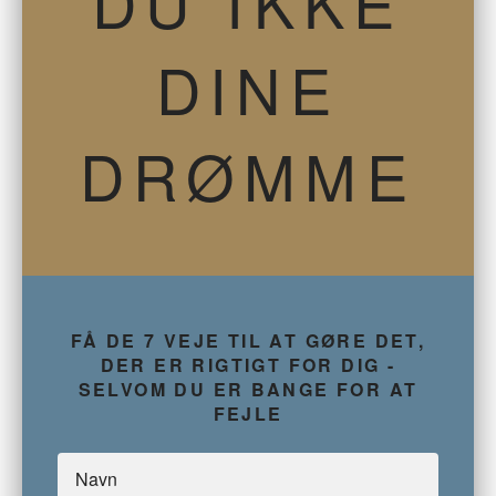
DU IKKE
DINE
DRØMME
FÅ DE 7 VEJE TIL AT GØRE DET,
DER ER RIGTIGT FOR DIG -
SELVOM DU ER BANGE FOR AT
FEJLE