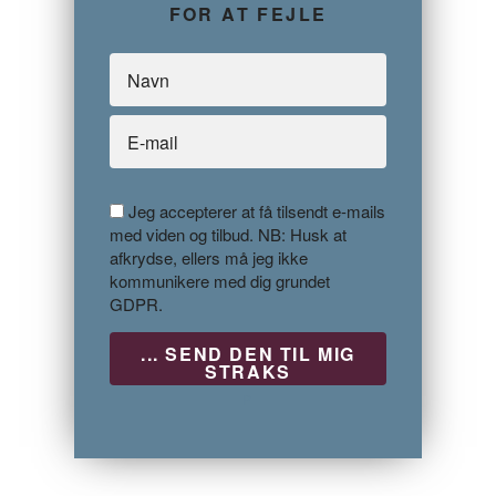
FOR AT FEJLE
Jeg accepterer at få tilsendt e-mails
med viden og tilbud. NB: Husk at
afkrydse, ellers må jeg ikke
kommunikere med dig grundet
GDPR.
P