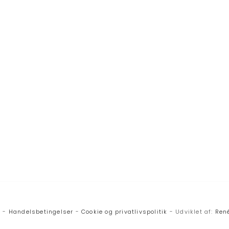
v -
Handelsbetingelser
-
Cookie og privatlivspolitik
- Udviklet af:
René