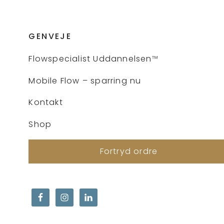
GENVEJE
Flows
pecialist Uddannelsen
™
Mobile Flow – sparring nu
Kontakt
Shop
Fortryd ordre