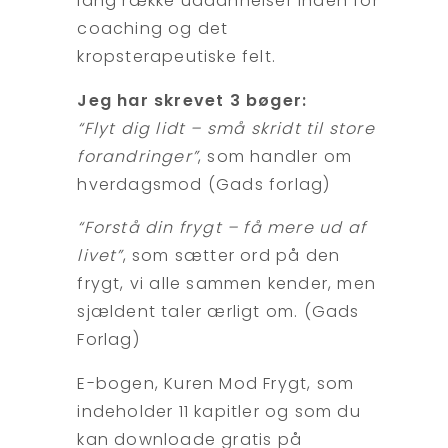
lang række uddannelser inden for
coaching og det
kropsterapeutiske felt.
Jeg har skrevet 3 bøger:
“Flyt dig lidt – små skridt til store
forandringer”
, som handler om
hverdagsmod (Gads forlag)
“Forstå din frygt – få mere ud af
livet”
, som sætter ord på den
frygt, vi alle sammen kender, men
sjældent taler ærligt om. (Gads
Forlag)
E-bogen, Kuren Mod Frygt, som
indeholder 11 kapitler og som du
kan downloade gratis på