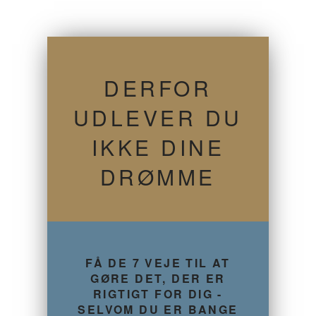
DERFOR
UDLEVER DU
IKKE DINE
DRØMME
FÅ DE 7 VEJE TIL AT
GØRE DET, DER ER
RIGTIGT FOR DIG -
SELVOM DU ER BANGE