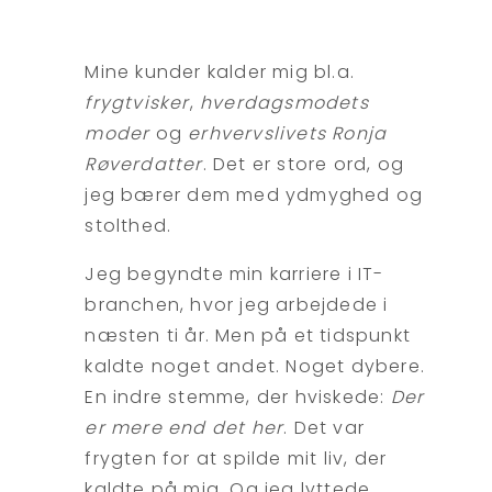
Mine kunder kalder mig bl.a.
frygtvisker
,
hverdagsmodets
moder
og
erhvervslivets Ronja
Røverdatter
. Det er store ord, og
jeg bærer dem med ydmyghed og
stolthed.
Jeg begyndte min karriere i IT-
branchen, hvor jeg arbejdede i
næsten ti år. Men på et tidspunkt
kaldte noget andet. Noget dybere.
En indre stemme, der hviskede:
Der
er mere end det her
. Det var
frygten for at spilde mit liv, der
kaldte på mig. Og jeg lyttede.