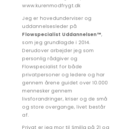
www.kurenmodfrygt.dk
Jeg er hovedunderviser og
uddannelsesleder på
Flowspecialist Uddannelsen™
,
som jeg grundlagde i 2014.
Derudover arbejder jeg som
personlig rådgiver og
Flowspecialist for både
privatpersoner og ledere og har
gennem årene guidet over 10.000
mennesker gennem
livsforandringer, kriser og de små
og store overgange, livet består
af.
Privat er jeg mor til Smilla på 21 og