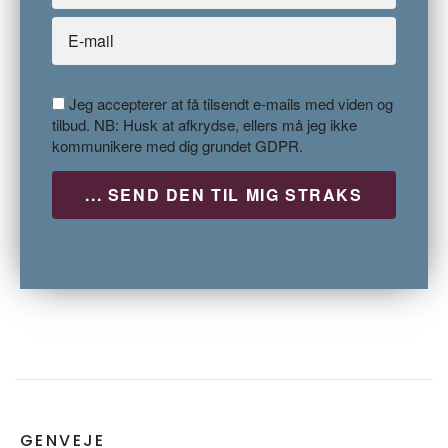
Jeg accepterer at få tilsendt e-mails med viden og
tilbud. NB: Husk at afkrydse, ellers må jeg ikke
kommunikere med dig grundet GDPR.
P
GENVEJE