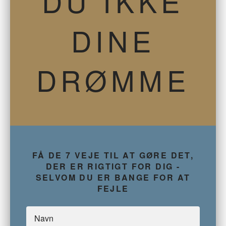
DU IKKE
DINE
DRØMME
FÅ DE 7 VEJE TIL AT GØRE DET,
DER ER RIGTIGT FOR DIG -
SELVOM DU ER BANGE FOR AT
FEJLE