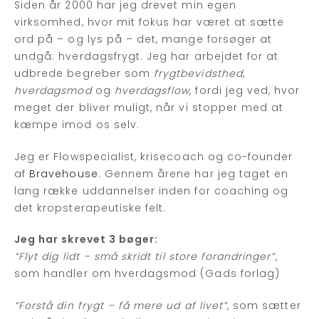
Siden år 2000 har jeg drevet min egen
virksomhed, hvor mit fokus har været at sætte
ord på – og lys på – det, mange forsøger at
undgå: hverdagsfrygt. Jeg har arbejdet for at
udbrede begreber som
frygtbevidsthed
,
hverdagsmod
og
hverdagsflow
, fordi jeg ved, hvor
meget der bliver muligt, når vi stopper med at
kæmpe imod os selv.
Jeg er Flowspecialist, krisecoach og co-founder
af
Bravehouse
. Gennem årene har jeg taget en
lang række uddannelser inden for coaching og
det kropsterapeutiske felt.
Jeg har skrevet 3 bøger:
“Flyt dig lidt – små skridt til store forandringer”
,
som handler om hverdagsmod (Gads forlag)
“Forstå din frygt – få mere ud af livet”
, som sætter