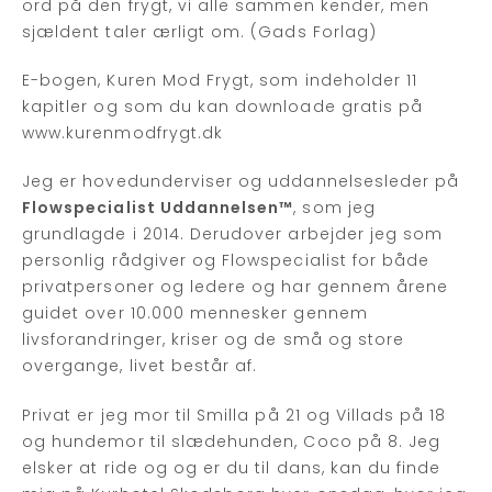
ord på den frygt, vi alle sammen kender, men
sjældent taler ærligt om. (Gads Forlag)
E-bogen, Kuren Mod Frygt, som indeholder 11
kapitler og som du kan downloade gratis på
www.kurenmodfrygt.dk
Jeg er hovedunderviser og uddannelsesleder på
Flowspecialist Uddannelsen™
, som jeg
grundlagde i 2014. Derudover arbejder jeg som
personlig rådgiver og Flowspecialist for både
privatpersoner og ledere og har gennem årene
guidet over 10.000 mennesker gennem
livsforandringer, kriser og de små og store
overgange, livet består af.
Privat er jeg mor til Smilla på 21 og Villads på 18
og hundemor til slædehunden, Coco på 8. Jeg
elsker at ride og og er du til dans, kan du finde