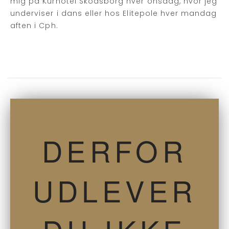
mig på Kurhotel Skodsborg hver onsdag, hvor jeg
underviser i dans eller hos Elitepole hver mandag
aften i Cph.
DERFOR
UDLEVER