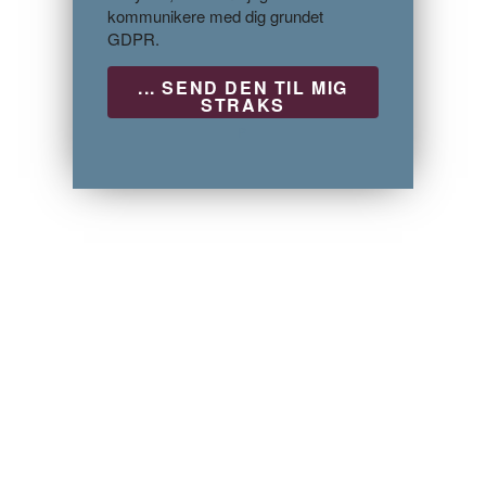
kommunikere med dig grundet
GDPR.
P