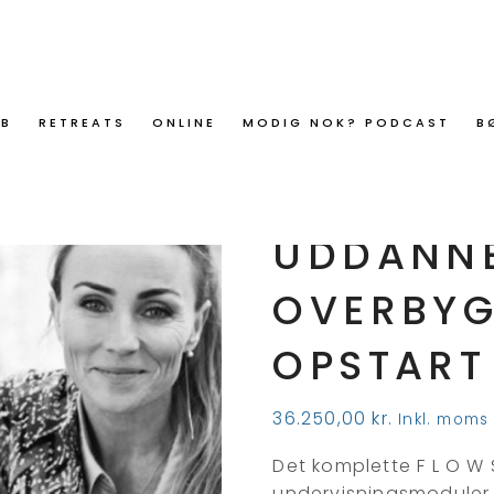
ØB
RETREATS
ONLINE
MODIG NOK? PODCAST
B
st Uddannelsen – OVERBYGNING Hold 5 – Opstart 22.
F L O W 
UDDANNE
OVERBYG
OPSTART
36.250,00
kr.
Inkl. moms
Det komplette F L O W
undervisningsmoduler,