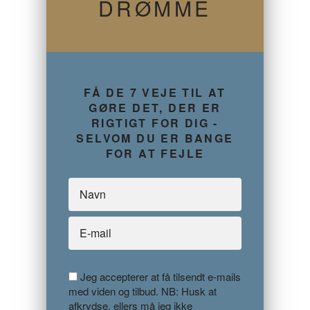
DRØMME
FÅ DE 7 VEJE TIL AT
GØRE DET, DER ER
RIGTIGT FOR DIG -
SELVOM DU ER BANGE
FOR AT FEJLE
Jeg accepterer at få tilsendt e-mails
med viden og tilbud. NB: Husk at
afkrydse, ellers må jeg ikke