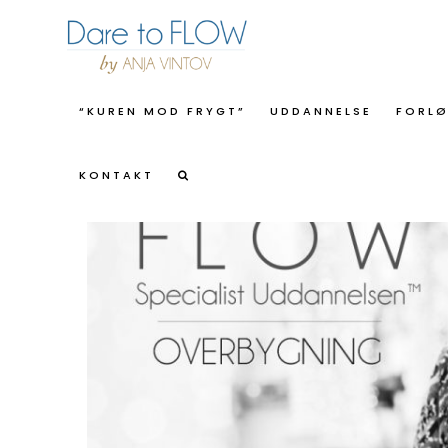
“KUREN MOD FRYGT”
UDDANNELSE
FORL
Forside
/
Uddannelse
/ F L O W Speciali
KONTAKT