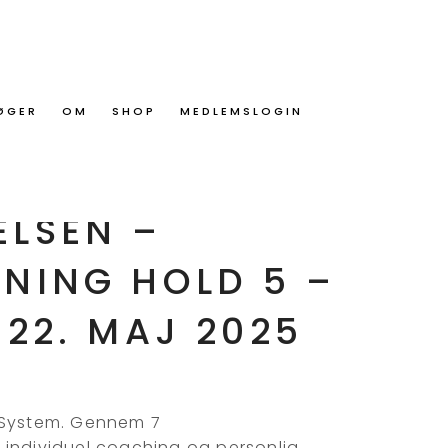
ØGER
OM
SHOP
MEDLEMSLOGIN
 maj 2025
SPECIALIST
LSEN –
NING HOLD 5 –
 22. MAJ 2025
 System. Gennem 7
 individuel coaching og personlig