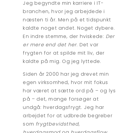
Jeg begyndte min karriere i IT-
branchen, hvor jeg arbejdede i
næsten ti år. Men på et tidspunkt
kaldte noget andet. Noget dybere.
En indre stemme, der hviskede:
Der
er mere end det her
. Det var
frygten for at spilde mit liv, der
kaldte på mig. Og jeg lyttede.
Siden år 2000 har jeg drevet min
egen virksomhed, hvor mit fokus
har været at sætte ord på – og lys
på – det, mange forsøger at
undgå: hverdagsfrygt. Jeg har
arbejdet for at udbrede begreber
som
frygtbevidsthed
,
hverdagsmod
og
hverdagsflow
,