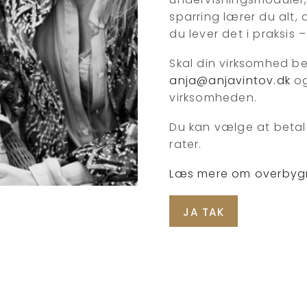
sparring lærer du alt,
du lever det i praksis 
Skal din virksomhed bet
anja@anjavintov.dk
og
virksomheden.
Du kan vælge at betal
rater.
Læs mere om overbyg
JA TAK