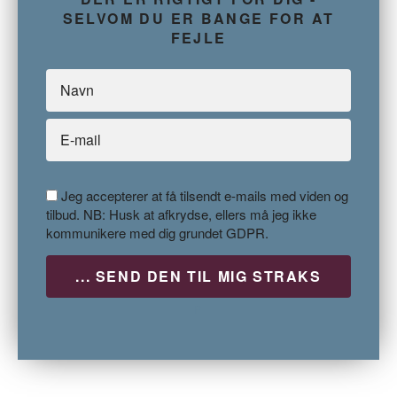
SELVOM DU ER BANGE FOR AT
FEJLE
Jeg accepterer at få tilsendt e-mails med viden og
tilbud. NB: Husk at afkrydse, ellers må jeg ikke
kommunikere med dig grundet GDPR.
P