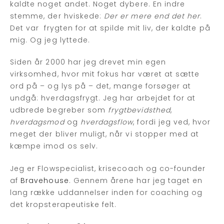
kaldte noget andet. Noget dybere. En indre
stemme, der hviskede:
Der er mere end det her
.
Det var frygten for at spilde mit liv, der kaldte på
mig. Og jeg lyttede.
Siden år 2000 har jeg drevet min egen
virksomhed, hvor mit fokus har været at sætte
ord på – og lys på – det, mange forsøger at
undgå: hverdagsfrygt. Jeg har arbejdet for at
udbrede begreber som
frygtbevidsthed
,
hverdagsmod
og
hverdagsflow
, fordi jeg ved, hvor
meget der bliver muligt, når vi stopper med at
kæmpe imod os selv.
Jeg er Flowspecialist, krisecoach og co-founder
af
Bravehouse
. Gennem årene har jeg taget en
lang række uddannelser inden for coaching og
det kropsterapeutiske felt.