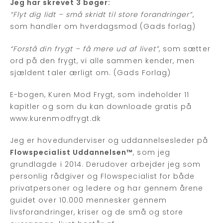
Jeg har skrevet 3 bøger:
“Flyt dig lidt – små skridt til store forandringer”
,
som handler om hverdagsmod (Gads forlag)
“Forstå din frygt – få mere ud af livet”
, som sætter
ord på den frygt, vi alle sammen kender, men
sjældent taler ærligt om. (Gads Forlag)
E-bogen, Kuren Mod Frygt, som indeholder 11
kapitler og som du kan downloade gratis på
www.kurenmodfrygt.dk
Jeg er hovedunderviser og uddannelsesleder på
Flowspecialist Uddannelsen™
, som jeg
grundlagde i 2014. Derudover arbejder jeg som
personlig rådgiver og Flowspecialist for både
privatpersoner og ledere og har gennem årene
guidet over 10.000 mennesker gennem
livsforandringer, kriser og de små og store