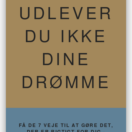
UDLEVER
DU IKKE
DINE
DRØMME
FÅ DE 7 VEJE TIL AT GØRE DET,
DER ER RIGTIGT FOR DIG -