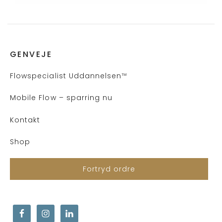
GENVEJE
Flows
pecialist Uddannelsen
™
Mobile Flow – sparring nu
Kontakt
Shop
Fortryd ordre