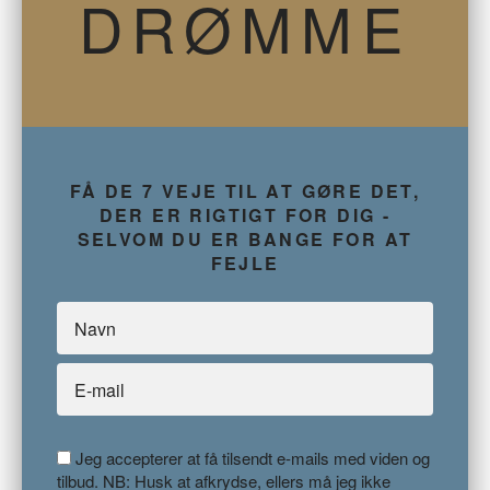
DRØMME
FÅ DE 7 VEJE TIL AT GØRE DET,
DER ER RIGTIGT FOR DIG -
SELVOM DU ER BANGE FOR AT
FEJLE
Jeg accepterer at få tilsendt e-mails med viden og
tilbud. NB: Husk at afkrydse, ellers må jeg ikke