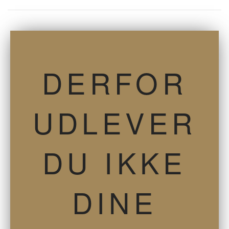
DERFOR
UDLEVER
DU IKKE
DINE