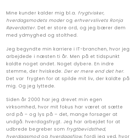
Mine kunder kalder mig bl.a.
frygtvisker
,
hverdagsmodets moder
og
erhvervslivets Ronja
Røverdatter
. Det er store ord, og jeg bærer dem
med ydmyghed og stolthed.
Jeg begyndte min karriere i IT-branchen, hvor jeg
arbejdede i næsten ti år. Men på et tidspunkt
kaldte noget andet. Noget dybere. En indre
stemme, der hviskede:
Der er mere end det her
.
Det var frygten for at spilde mit liv, der kaldte på
mig. Og jeg lyttede.
Siden år 2000 har jeg drevet min egen
virksomhed, hvor mit fokus har været at sætte
ord på – og lys på – det, mange forsøger at
undgå: hverdagsfrygt. Jeg har arbejdet for at
udbrede begreber som
frygtbevidsthed
,
hverdagsmod
og
hverdagsflow
, fordi jeg ved, hvor