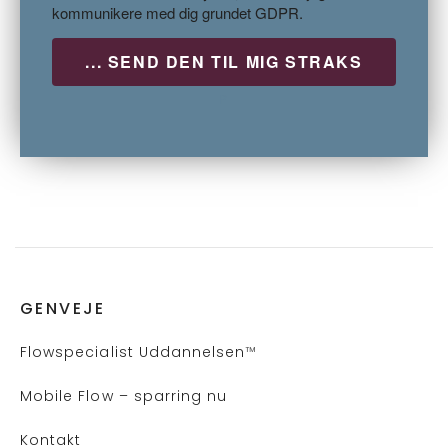
kommunikere med dig grundet GDPR.
P
GENVEJE
Flows
pecialist Uddannelsen
™
Mobile Flow – sparring nu
Kontakt