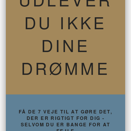
DU IKKE
DINE
DRØMME
FÅ DE 7 VEJE TIL AT GØRE DET,
DER ER RIGTIGT FOR DIG -
SELVOM DU ER BANGE FOR AT
FEJLE