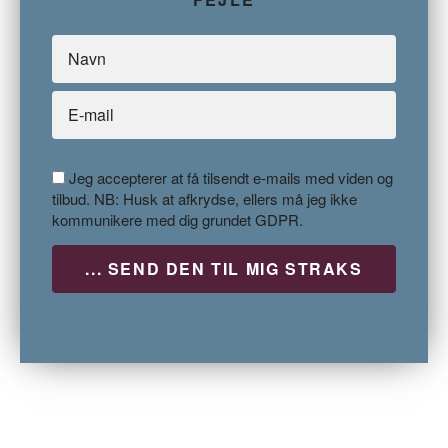
Jeg accepterer at få tilsendt e-mails med viden og
tilbud. NB: Husk at afkrydse, ellers må jeg ikke
kommunikere med dig grundet GDPR.
P