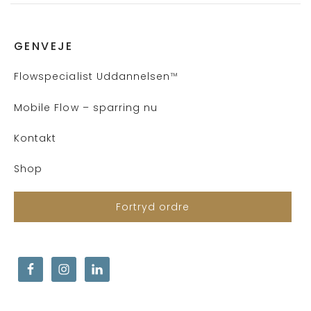
GENVEJE
Flows
pecialist Uddannelsen
™
Mobile Flow – sparring nu
Kontakt
Shop
Fortryd ordre