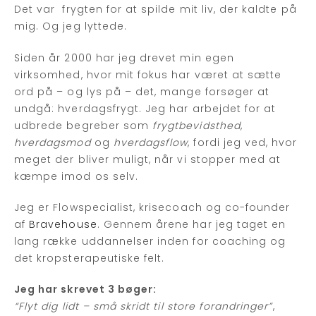
Det var frygten for at spilde mit liv, der kaldte på
mig. Og jeg lyttede.
Siden år 2000 har jeg drevet min egen
virksomhed, hvor mit fokus har været at sætte
ord på – og lys på – det, mange forsøger at
undgå: hverdagsfrygt. Jeg har arbejdet for at
udbrede begreber som
frygtbevidsthed
,
hverdagsmod
og
hverdagsflow
, fordi jeg ved, hvor
meget der bliver muligt, når vi stopper med at
kæmpe imod os selv.
Jeg er Flowspecialist, krisecoach og co-founder
af
Bravehouse
. Gennem årene har jeg taget en
lang række uddannelser inden for coaching og
det kropsterapeutiske felt.
Jeg har skrevet 3 bøger:
“Flyt dig lidt – små skridt til store forandringer”
,