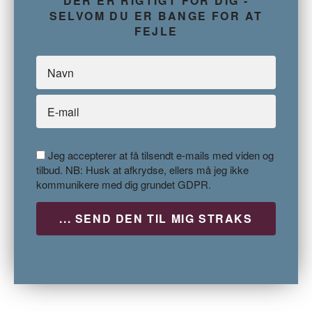
DER ER RIGTIGT FOR DIG -
SELVOM DU ER BANGE FOR AT
FEJLE
Jeg accepterer at få tilsendt e-mails med viden og
tilbud. NB: Husk at afkrydse, ellers må jeg ikke
kommunikere med dig grundet GDPR.
P