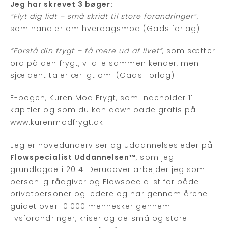
Jeg har skrevet 3 bøger:
“Flyt dig lidt – små skridt til store forandringer”
,
som handler om hverdagsmod (Gads forlag)
“Forstå din frygt – få mere ud af livet”
, som sætter
ord på den frygt, vi alle sammen kender, men
sjældent taler ærligt om. (Gads Forlag)
E-bogen, Kuren Mod Frygt, som indeholder 11
kapitler og som du kan downloade gratis på
www.kurenmodfrygt.dk
Jeg er hovedunderviser og uddannelsesleder på
Flowspecialist Uddannelsen™
, som jeg
grundlagde i 2014. Derudover arbejder jeg som
personlig rådgiver og Flowspecialist for både
privatpersoner og ledere og har gennem årene
guidet over 10.000 mennesker gennem
livsforandringer, kriser og de små og store