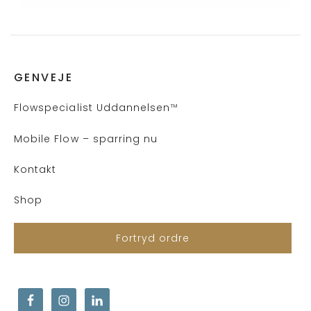
GENVEJE
Flows
pecialist Uddannelsen
™
Mobile Flow – sparring nu
Kontakt
Shop
Fortryd ordre