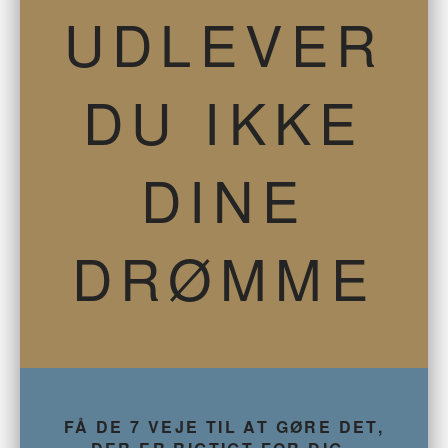
UDLEVER
DU IKKE
DINE
DRØMME
FÅ DE 7 VEJE TIL AT GØRE DET,