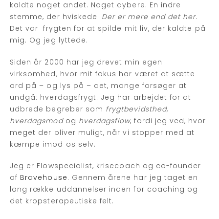
kaldte noget andet. Noget dybere. En indre
stemme, der hviskede:
Der er mere end det her
.
Det var frygten for at spilde mit liv, der kaldte på
mig. Og jeg lyttede.
Siden år 2000 har jeg drevet min egen
virksomhed, hvor mit fokus har været at sætte
ord på – og lys på – det, mange forsøger at
undgå: hverdagsfrygt. Jeg har arbejdet for at
udbrede begreber som
frygtbevidsthed
,
hverdagsmod
og
hverdagsflow
, fordi jeg ved, hvor
meget der bliver muligt, når vi stopper med at
kæmpe imod os selv.
Jeg er Flowspecialist, krisecoach og co-founder
af
Bravehouse
. Gennem årene har jeg taget en
lang række uddannelser inden for coaching og
det kropsterapeutiske felt.