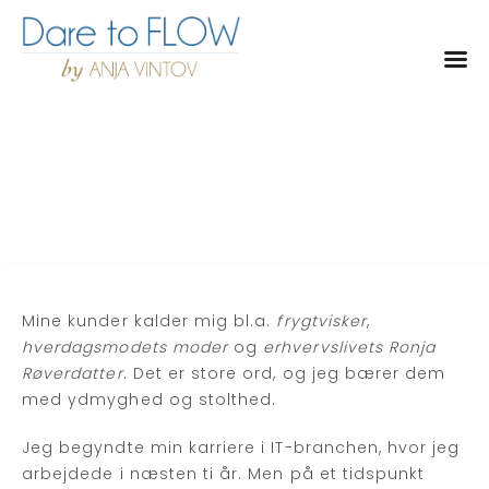
T
o
g
g
l
DEN SELVVALGTE
e
LANGSOMHED
n
a
v
i
g
Mine kunder kalder mig bl.a.
frygtvisker
,
a
hverdagsmodets moder
og
erhvervslivets Ronja
t
Røverdatter
. Det er store ord, og jeg bærer dem
i
med ydmyghed og stolthed.
o
n
Jeg begyndte min karriere i IT-branchen, hvor jeg
arbejdede i næsten ti år. Men på et tidspunkt