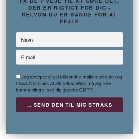
FÅ DE 7 VEJE TIL AT GØRE DET,
DER ER RIGTIGT FOR DIG -
SELVOM DU ER BANGE FOR AT
FEJLE
Jeg accepterer at få tilsendt e-mails med viden og
tilbud. NB: Husk at afkrydse, ellers må jeg ikke
kommunikere med dig grundet GDPR.
P