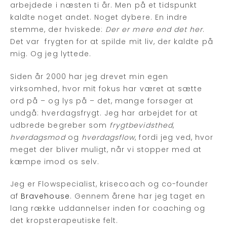
arbejdede i næsten ti år. Men på et tidspunkt
kaldte noget andet. Noget dybere. En indre
stemme, der hviskede:
Der er mere end det her
.
Det var frygten for at spilde mit liv, der kaldte på
mig. Og jeg lyttede.
Siden år 2000 har jeg drevet min egen
virksomhed, hvor mit fokus har været at sætte
ord på – og lys på – det, mange forsøger at
undgå: hverdagsfrygt. Jeg har arbejdet for at
udbrede begreber som
frygtbevidsthed
,
hverdagsmod
og
hverdagsflow
, fordi jeg ved, hvor
meget der bliver muligt, når vi stopper med at
kæmpe imod os selv.
Jeg er Flowspecialist, krisecoach og co-founder
af
Bravehouse
. Gennem årene har jeg taget en
lang række uddannelser inden for coaching og
det kropsterapeutiske felt.