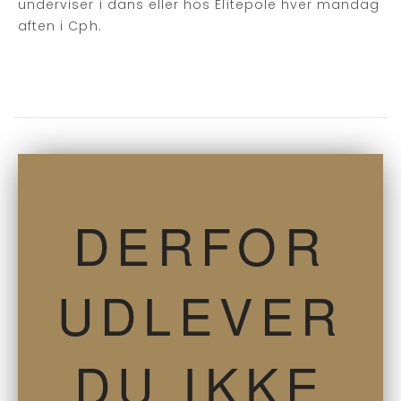
underviser i dans eller hos Elitepole hver mandag
aften i Cph.
DERFOR
UDLEVER
DU IKKE