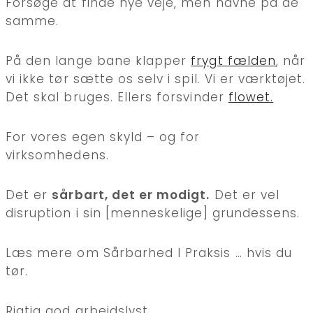
Forsøge at finde nye veje, men havne på de
samme.
På den lange bane klapper
frygt fælden
, når
vi ikke tør sætte os selv i spil. Vi er værktøjet.
Det skal bruges. Ellers forsvinder
flowet.
For vores egen skyld – og for
virksomhedens.
Det er
sårbart, det er modigt.
Det er vel
disruption i sin [menneskelige] grundessens.
Læs mere om Sårbarhed I Praksis … hvis du
tør.
Rigtig god arbejdslyst.