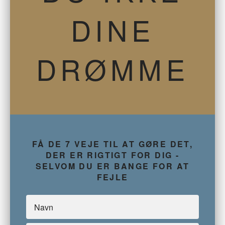
DINE
DRØMME
FÅ DE 7 VEJE TIL AT GØRE DET,
DER ER RIGTIGT FOR DIG -
SELVOM DU ER BANGE FOR AT
FEJLE