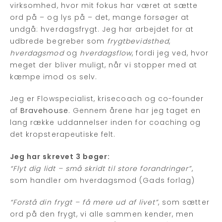
virksomhed, hvor mit fokus har været at sætte
ord på – og lys på – det, mange forsøger at
undgå: hverdagsfrygt. Jeg har arbejdet for at
udbrede begreber som
frygtbevidsthed
,
hverdagsmod
og
hverdagsflow
, fordi jeg ved, hvor
meget der bliver muligt, når vi stopper med at
kæmpe imod os selv.
Jeg er Flowspecialist, krisecoach og co-founder
af
Bravehouse
. Gennem årene har jeg taget en
lang række uddannelser inden for coaching og
det kropsterapeutiske felt.
Jeg har skrevet 3 bøger:
“Flyt dig lidt – små skridt til store forandringer”
,
som handler om hverdagsmod (Gads forlag)
“Forstå din frygt – få mere ud af livet”
, som sætter
ord på den frygt, vi alle sammen kender, men