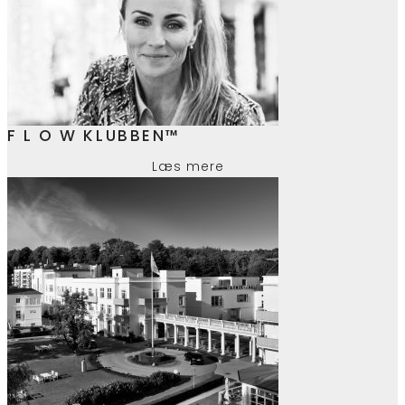
F L O W KLUBBEN™
Læs mere