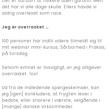
Det er sårbart at risikere uden garanti. Men
det har vi alle dage skulle. Ellers havde vi
aldrig overlevet som race.
Jeg er overrasket …
100 personer har indtil videre tilmeldt sig til
mit webinar mini-kursus, Sårbarhed i Praksis,
på torsdag.
Selvom emnet er livsvigtigt, er jeg alligevel
overrasket. 1oo!
Ud fra de indledende spørgeskemaer, kan
jeg [igen] konkludere, at frygten lever i
bedste, eller snarere i værste, velgående i
[mange] danske virksomheder.