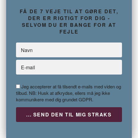
FÅ DE 7 VEJE TIL AT GØRE DET,
DER ER RIGTIGT FOR DIG -
SELVOM DU ER BANGE FOR AT
FEJLE
Jeg accepterer at få tilsendt e-mails med viden og
tilbud. NB: Husk at afkrydse, ellers må jeg ikke
kommunikere med dig grundet GDPR.
P