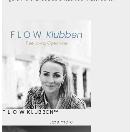
F L O W KLUBBEN™
Læs mere