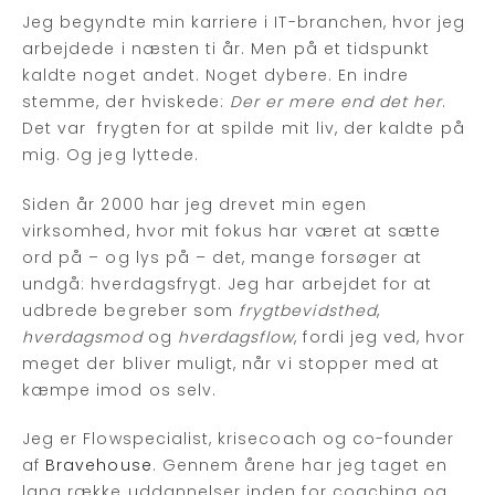
Jeg begyndte min karriere i IT-branchen, hvor jeg
arbejdede i næsten ti år. Men på et tidspunkt
kaldte noget andet. Noget dybere. En indre
stemme, der hviskede:
Der er mere end det her
.
Det var frygten for at spilde mit liv, der kaldte på
mig. Og jeg lyttede.
Siden år 2000 har jeg drevet min egen
virksomhed, hvor mit fokus har været at sætte
ord på – og lys på – det, mange forsøger at
undgå: hverdagsfrygt. Jeg har arbejdet for at
udbrede begreber som
frygtbevidsthed
,
hverdagsmod
og
hverdagsflow
, fordi jeg ved, hvor
meget der bliver muligt, når vi stopper med at
kæmpe imod os selv.
Jeg er Flowspecialist, krisecoach og co-founder
af
Bravehouse
. Gennem årene har jeg taget en
lang række uddannelser inden for coaching og