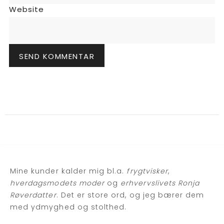
Website
Mine kunder kalder mig bl.a.
frygtvisker
,
hverdagsmodets moder
og
erhvervslivets Ronja
Røverdatter
. Det er store ord, og jeg bærer dem
med ydmyghed og stolthed.