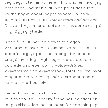
Jeg begyndte min karriere i IT-branchen, hvor jeg
arbejdede i næsten ti år. Men på et tidspunkt
kaldte noget andet. Noget dybere. En indre
stemme, der hviskede:
Der er mere end det her
.
Det var frygten for at spilde mit liv, der kaldte på
mig. Og jeg lyttede.
Siden år 2000 har jeg drevet min egen
virksomhed, hvor mit fokus har været at sætte
ord på – og lys på – det, mange forsøger at
undgå: hverdagsfrygt. Jeg har arbejdet for at
udbrede begreber som
frygtbevidsthed
,
hverdagsmod
og
hverdagsflow
, fordi jeg ved, hvor
meget der bliver muligt, når vi stopper med at
kæmpe imod os selv.
Jeg er Flowspecialist, krisecoach og co-founder
af
Bravehouse
. Gennem årene har jeg taget en
lang række uddannelser inden for coaching og