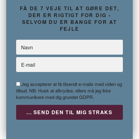
FÅ DE 7 VEJE TIL AT GØRE DET,
DER ER RIGTIGT FOR DIG -
SELVOM DU ER BANGE FOR AT
FEJLE
Jeg accepterer at få tilsendt e-mails med viden og
tilbud. NB: Husk at afkrydse, ellers må jeg ikke
kommunikere med dig grundet GDPR.
P