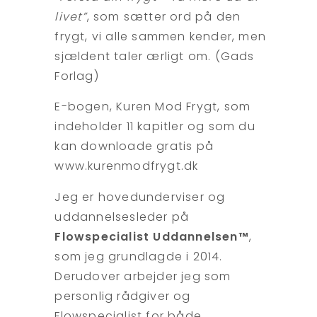
livet”
, som sætter ord på den
frygt, vi alle sammen kender, men
sjældent taler ærligt om. (Gads
Forlag)
E-bogen, Kuren Mod Frygt, som
indeholder 11 kapitler og som du
kan downloade gratis på
www.kurenmodfrygt.dk
Jeg er hovedunderviser og
uddannelsesleder på
Flowspecialist Uddannelsen™
,
som jeg grundlagde i 2014.
Derudover arbejder jeg som
personlig rådgiver og
Flowspecialist for både