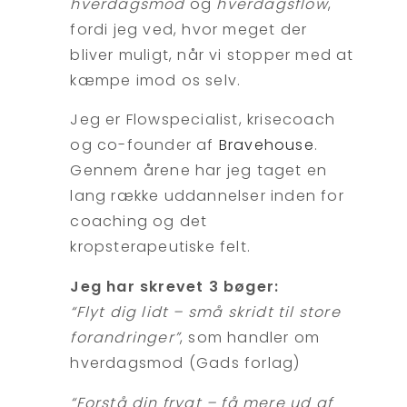
hverdagsmod
og
hverdagsflow
,
fordi jeg ved, hvor meget der
bliver muligt, når vi stopper med at
kæmpe imod os selv.
Jeg er Flowspecialist, krisecoach
og co-founder af
Bravehouse
.
Gennem årene har jeg taget en
lang række uddannelser inden for
coaching og det
kropsterapeutiske felt.
Jeg har skrevet 3 bøger:
“Flyt dig lidt – små skridt til store
forandringer”
, som handler om
hverdagsmod (Gads forlag)
“Forstå din frygt – få mere ud af