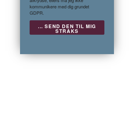
afkrydse, ellers må jeg ikke
kommunikere med dig grundet
GDPR.
P