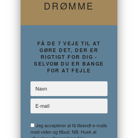
DRØMME
FÅ DE 7 VEJE TIL AT
GØRE DET, DER ER
RIGTIGT FOR DIG -
SELVOM DU ER BANGE
FOR AT FEJLE
Jeg accepterer at få tilsendt e-mails
med viden og tilbud. NB: Husk at