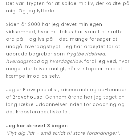
Det var frygten for at spilde mit liv, der kaldte på
mig. Og jeg lyttede.
Siden år 2000 har jeg drevet min egen
virksomhed, hvor mit fokus har været at sætte
ord på – og lys på – det, mange forsøger at
undgå: hverdagsfrygt. Jeg har arbejdet for at
udbrede begreber som
frygtbevidsthed
,
hverdagsmod
og
hverdagsflow
, fordi jeg ved, hvor
meget der bliver muligt, når vi stopper med at
kæmpe imod os selv.
Jeg er Flowspecialist, krisecoach og co-founder
af
Bravehouse
. Gennem årene har jeg taget en
lang række uddannelser inden for coaching og
det kropsterapeutiske felt.
Jeg har skrevet 3 bøger:
“Flyt dig lidt – små skridt til store forandringer”
,