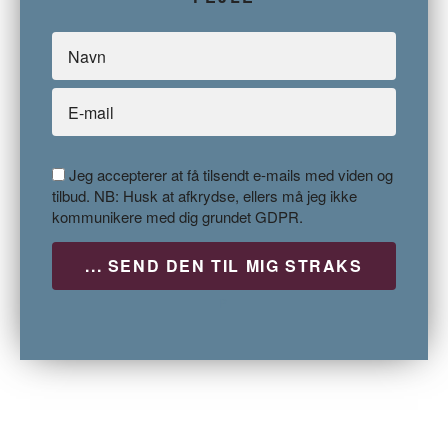
Jeg accepterer at få tilsendt e-mails med viden og
tilbud. NB: Husk at afkrydse, ellers må jeg ikke
kommunikere med dig grundet GDPR.
P