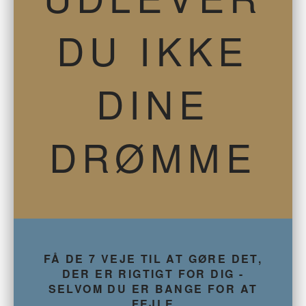
DU IKKE
DINE
DRØMME
FÅ DE 7 VEJE TIL AT GØRE DET,
DER ER RIGTIGT FOR DIG -
SELVOM DU ER BANGE FOR AT
FEJLE