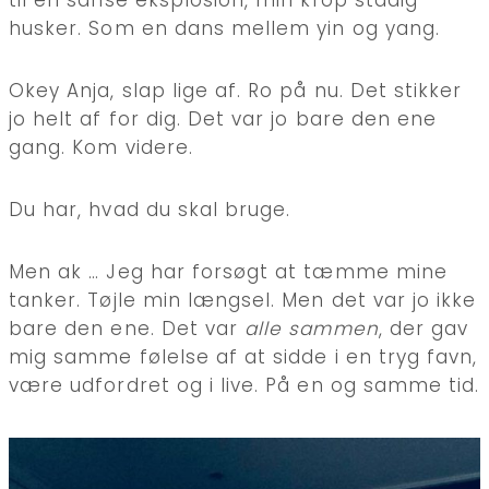
til en sanse eksplosion, min krop stadig
husker. Som en dans mellem yin og yang.
Okey Anja, slap lige af. Ro på nu. Det stikker
jo helt af for dig. Det var jo bare den ene
gang. Kom videre.
Du har, hvad du skal bruge.
Men ak … Jeg har forsøgt at tæmme mine
tanker. Tøjle min længsel. Men det var jo ikke
bare den ene. Det var
alle sammen
, der gav
mig samme følelse af at sidde i en tryg favn,
være udfordret og i live. På en og samme tid.