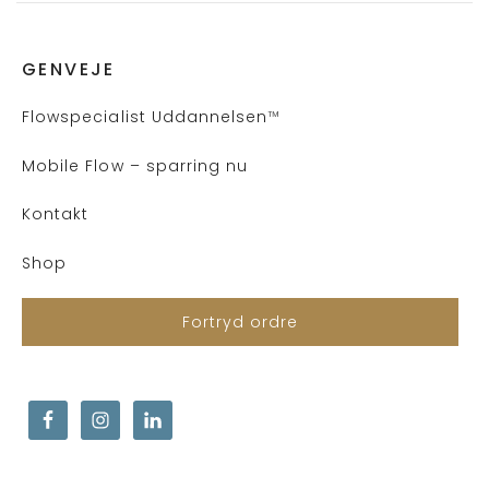
GENVEJE
Flows
pecialist Uddannelsen
™
Mobile Flow – sparring nu
Kontakt
Shop
Fortryd ordre