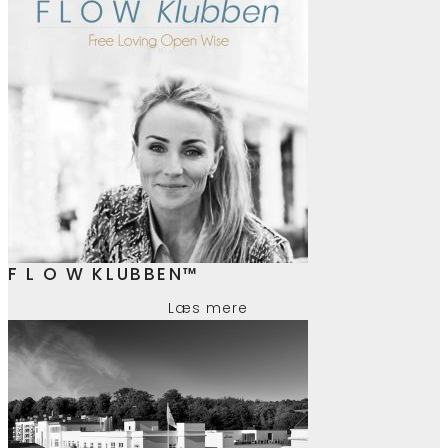
F L O W KLUBBEN™
Læs mere