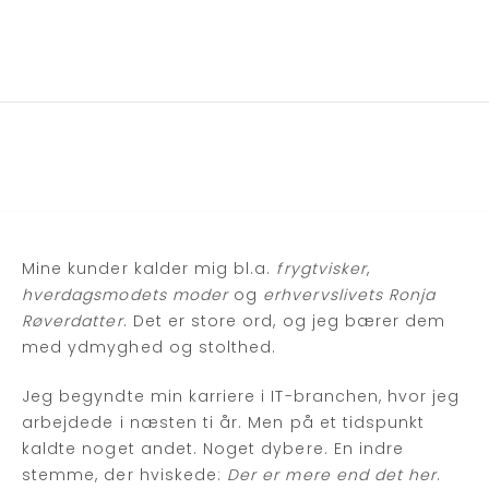
Mine kunder kalder mig bl.a.
frygtvisker
,
hverdagsmodets moder
og
erhvervslivets Ronja
Røverdatter
. Det er store ord, og jeg bærer dem
med ydmyghed og stolthed.
Jeg begyndte min karriere i IT-branchen, hvor jeg
arbejdede i næsten ti år. Men på et tidspunkt
kaldte noget andet. Noget dybere. En indre
stemme, der hviskede:
Der er mere end det her
.