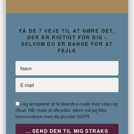
FÅ DE 7 VEJE TIL AT GØRE DET,
DER ER RIGTIGT FOR DIG -
SELVOM DU ER BANGE FOR AT
FEJLE
Jeg accepterer at få tilsendt e-mails med viden og
tilbud. NB: Husk at afkrydse, ellers må jeg ikke
kommunikere med dig grundet GDPR.