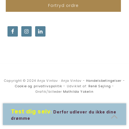
Fortryd ordre
Copyright © 2024 Anja Vintov · Anja Vintov -
Handelsbetingelser
-
Cookie og privatlivspolitik
- Udviklet af:
René Sejling
-
Grafik/billeder
Mathilda Yokelin
Test dig selv
:
Derfor udlever du ikke dine
drømme