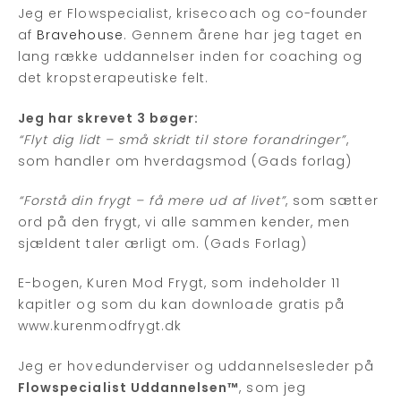
Jeg er Flowspecialist, krisecoach og co-founder
af
Bravehouse
. Gennem årene har jeg taget en
lang række uddannelser inden for coaching og
det kropsterapeutiske felt.
Jeg har skrevet 3 bøger:
“Flyt dig lidt – små skridt til store forandringer”
,
som handler om hverdagsmod (Gads forlag)
“Forstå din frygt – få mere ud af livet”
, som sætter
ord på den frygt, vi alle sammen kender, men
sjældent taler ærligt om. (Gads Forlag)
E-bogen, Kuren Mod Frygt, som indeholder 11
kapitler og som du kan downloade gratis på
www.kurenmodfrygt.dk
Jeg er hovedunderviser og uddannelsesleder på
Flowspecialist Uddannelsen™
, som jeg