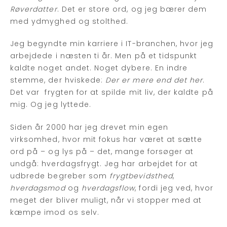
Røverdatter
. Det er store ord, og jeg bærer dem
med ydmyghed og stolthed.
Jeg begyndte min karriere i IT-branchen, hvor jeg
arbejdede i næsten ti år. Men på et tidspunkt
kaldte noget andet. Noget dybere. En indre
stemme, der hviskede:
Der er mere end det her
.
Det var frygten for at spilde mit liv, der kaldte på
mig. Og jeg lyttede.
Siden år 2000 har jeg drevet min egen
virksomhed, hvor mit fokus har været at sætte
ord på – og lys på – det, mange forsøger at
undgå: hverdagsfrygt. Jeg har arbejdet for at
udbrede begreber som
frygtbevidsthed
,
hverdagsmod
og
hverdagsflow
, fordi jeg ved, hvor
meget der bliver muligt, når vi stopper med at
kæmpe imod os selv.