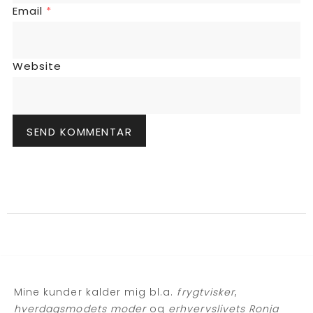
Email
*
Website
Mine kunder kalder mig bl.a.
frygtvisker
,
hverdagsmodets moder
og
erhvervslivets Ronja