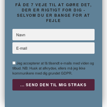
FÅ DE 7 VEJE TIL AT GØRE DET,
DER ER RIGTIGT FOR DIG -
SELVOM DU ER BANGE FOR AT
FEJLE
Jeg accepterer at få tilsendt e-mails med viden og
tilbud. NB: Husk at afkrydse, ellers må jeg ikke
kommunikere med dig grundet GDPR.
P