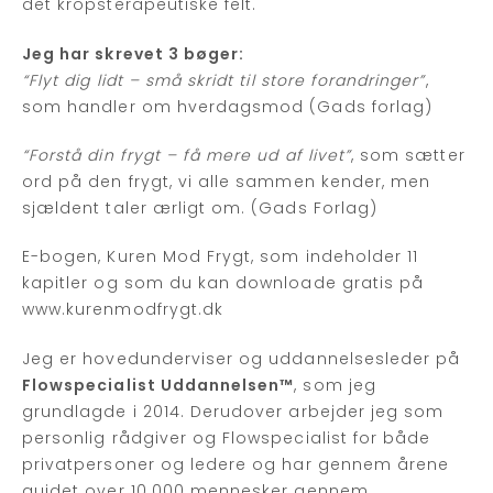
det kropsterapeutiske felt.
Jeg har skrevet 3 bøger:
“Flyt dig lidt – små skridt til store forandringer”
,
som handler om hverdagsmod (Gads forlag)
“Forstå din frygt – få mere ud af livet”
, som sætter
ord på den frygt, vi alle sammen kender, men
sjældent taler ærligt om. (Gads Forlag)
E-bogen, Kuren Mod Frygt, som indeholder 11
kapitler og som du kan downloade gratis på
www.kurenmodfrygt.dk
Jeg er hovedunderviser og uddannelsesleder på
Flowspecialist Uddannelsen™
, som jeg
grundlagde i 2014. Derudover arbejder jeg som
personlig rådgiver og Flowspecialist for både
privatpersoner og ledere og har gennem årene
guidet over 10.000 mennesker gennem