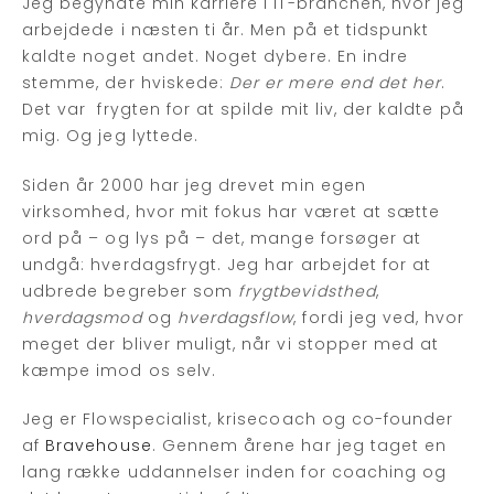
Jeg begyndte min karriere i IT-branchen, hvor jeg
arbejdede i næsten ti år. Men på et tidspunkt
kaldte noget andet. Noget dybere. En indre
stemme, der hviskede:
Der er mere end det her
.
Det var frygten for at spilde mit liv, der kaldte på
mig. Og jeg lyttede.
Siden år 2000 har jeg drevet min egen
virksomhed, hvor mit fokus har været at sætte
ord på – og lys på – det, mange forsøger at
undgå: hverdagsfrygt. Jeg har arbejdet for at
udbrede begreber som
frygtbevidsthed
,
hverdagsmod
og
hverdagsflow
, fordi jeg ved, hvor
meget der bliver muligt, når vi stopper med at
kæmpe imod os selv.
Jeg er Flowspecialist, krisecoach og co-founder
af
Bravehouse
. Gennem årene har jeg taget en
lang række uddannelser inden for coaching og