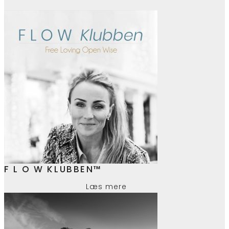
F L O W KLUBBEN™
Læs mere