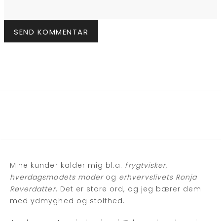
Mine kunder kalder mig bl.a.
frygtvisker
,
hverdagsmodets moder
og
erhvervslivets Ronja
Røverdatter
. Det er store ord, og jeg bærer dem
med ydmyghed og stolthed.