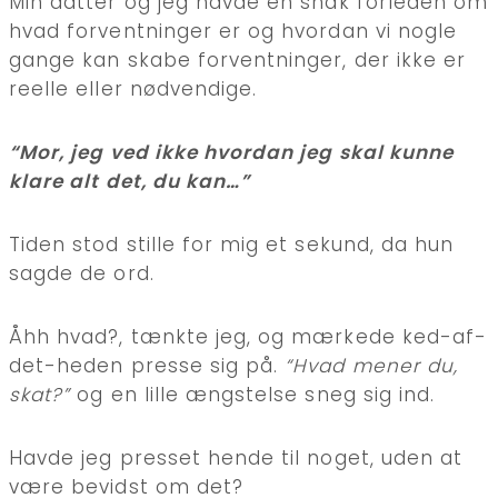
Min datter og jeg havde en snak forleden om
hvad forventninger er og hvordan vi nogle
gange kan skabe forventninger, der ikke er
reelle eller nødvendige.
“
Mor, jeg ved ikke hvordan jeg skal kunne
klare alt det, du kan…”
Tiden stod stille for mig et sekund, da hun
sagde de ord.
Åhh hvad?, tænkte jeg, og mærkede ked-af-
det-heden presse sig på.
“Hvad mener du,
skat?”
og en lille ængstelse sneg sig ind.
Havde jeg presset hende til noget, uden at
være bevidst om det?