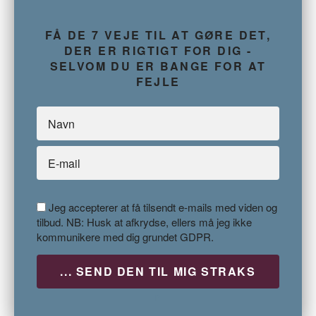
FÅ DE 7 VEJE TIL AT GØRE DET,
DER ER RIGTIGT FOR DIG -
SELVOM DU ER BANGE FOR AT
FEJLE
Jeg accepterer at få tilsendt e-mails med viden og
tilbud. NB: Husk at afkrydse, ellers må jeg ikke
kommunikere med dig grundet GDPR.
P