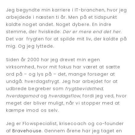
Jeg begyndte min karriere i IT-branchen, hvor jeg
arbejdede i næsten ti år. Men på et tidspunkt
kaldte noget andet. Noget dybere. En indre
stemme, der hviskede:
Der er mere end det her
.
Det var frygten for at spilde mit liv, der kaldte på
mig. Og jeg lyttede.
Siden år 2000 har jeg drevet min egen
virksomhed, hvor mit fokus har været at sætte
ord på – og lys på – det, mange forsøger at
undgå: hverdagsfrygt. Jeg har arbejdet for at
udbrede begreber som
frygtbevidsthed
,
hverdagsmod
og
hverdagsflow
, fordi jeg ved, hvor
meget der bliver muligt, når vi stopper med at
kæmpe imod os selv.
Jeg er Flowspecialist, krisecoach og co-founder
af
Bravehouse
. Gennem årene har jeg taget en