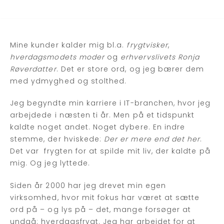
Mine kunder kalder mig bl.a.
frygtvisker
,
hverdagsmodets moder
og
erhvervslivets Ronja
Røverdatter
. Det er store ord, og jeg bærer dem
med ydmyghed og stolthed.
Jeg begyndte min karriere i IT-branchen, hvor jeg
arbejdede i næsten ti år. Men på et tidspunkt
kaldte noget andet. Noget dybere. En indre
stemme, der hviskede:
Der er mere end det her
.
Det var frygten for at spilde mit liv, der kaldte på
mig. Og jeg lyttede.
Siden år 2000 har jeg drevet min egen
virksomhed, hvor mit fokus har været at sætte
ord på – og lys på – det, mange forsøger at
undgå: hverdagsfrygt. Jeg har arbejdet for at