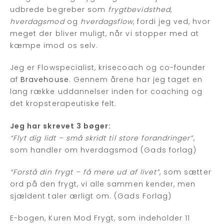
udbrede begreber som
frygtbevidsthed
,
hverdagsmod
og
hverdagsflow
, fordi jeg ved, hvor
meget der bliver muligt, når vi stopper med at
kæmpe imod os selv.
Jeg er Flowspecialist, krisecoach og co-founder
af
Bravehouse
. Gennem årene har jeg taget en
lang række uddannelser inden for coaching og
det kropsterapeutiske felt.
Jeg har skrevet 3 bøger:
“Flyt dig lidt – små skridt til store forandringer”
,
som handler om hverdagsmod (Gads forlag)
“Forstå din frygt – få mere ud af livet”
, som sætter
ord på den frygt, vi alle sammen kender, men
sjældent taler ærligt om. (Gads Forlag)
E-bogen, Kuren Mod Frygt, som indeholder 11