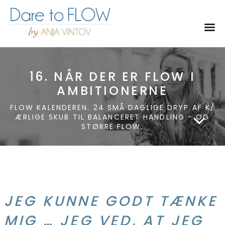
Toggl
16. NÅR DER ER FLOW I
AMBITIONERNE
FLOW KALENDEREN. 24 SMÅ DAGLIGE DRYP AF K/
ÆRLIGE SKUB TIL BALANCERET HANDLING - OG
STØRRE FLOW.
JEG KUNNE GODT TÆNKE
MIG … JEG VED, AT JEG