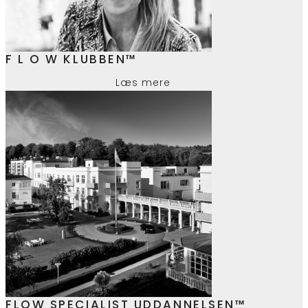
F L O W KLUBBEN™
Læs mere
FLOW SPECIALIST UDDANNELSEN™