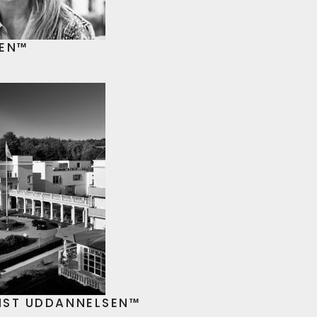
BEN™
IST UDDANNELSEN™