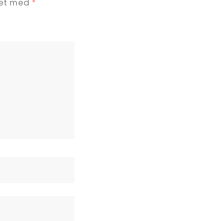
ret med
*