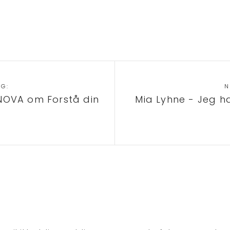
ÆG:
N
 NOVA om Forstå din
Mia Lyhne - Jeg ha