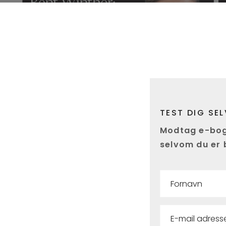
TEST DIG SE
Modtag e-bogen
selvom du er b