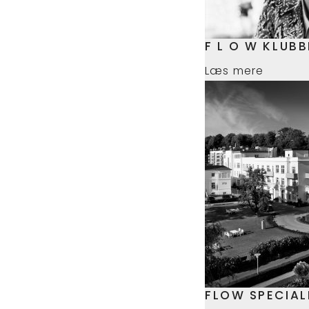
F L O W KLUB
Læs mere
FLOW SPECIAL