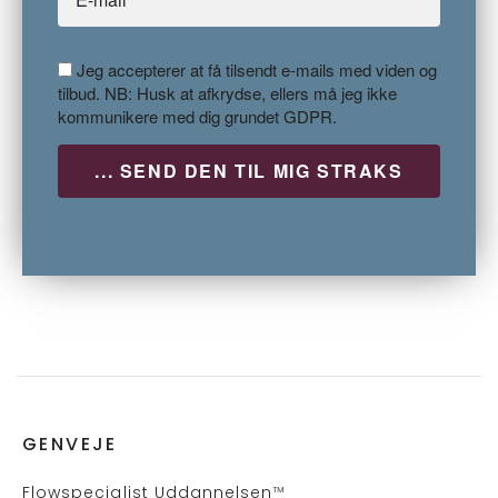
Jeg accepterer at få tilsendt e-mails med viden og
tilbud. NB: Husk at afkrydse, ellers må jeg ikke
kommunikere med dig grundet GDPR.
P
GENVEJE
Flows
pecialist Uddannelsen
™