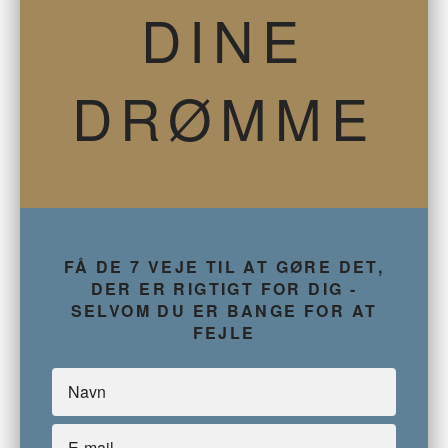
DINE
DRØMME
FÅ DE 7 VEJE TIL AT GØRE DET,
DER ER RIGTIGT FOR DIG -
SELVOM DU ER BANGE FOR AT
FEJLE