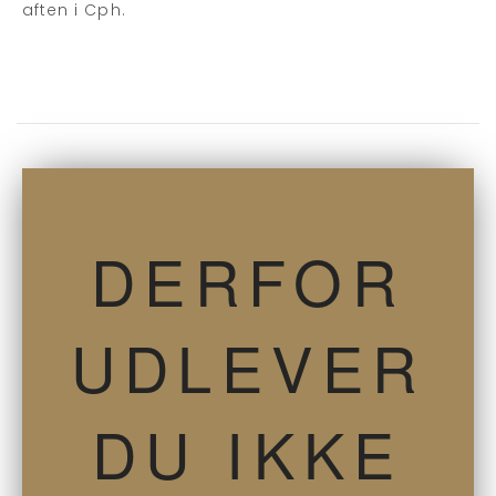
aften i Cph.
DERFOR
UDLEVER
DU IKKE