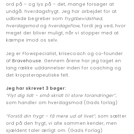
ord på – og lys på – det, mange forsøger at
undgå: hverdagsfrygt. Jeg har arbejdet for at
udbrede begreber som
frygtbevidsthed
,
hverdagsmod
og
hverdagsflow
, fordi jeg ved, hvor
meget der bliver muligt, når vi stopper med at
kæmpe imod os selv.
Jeg er Flowspecialist, krisecoach og co-founder
af
Bravehouse
. Gennem årene har jeg taget en
lang række uddannelser inden for coaching og
det kropsterapeutiske felt.
Jeg har skrevet 3 bøger:
“Flyt dig lidt – små skridt til store forandringer”
,
som handler om hverdagsmod (Gads forlag)
“Forstå din frygt – få mere ud af livet”
, som sætter
ord på den frygt, vi alle sammen kender, men
sjældent taler ærligt om. (Gads Forlag)