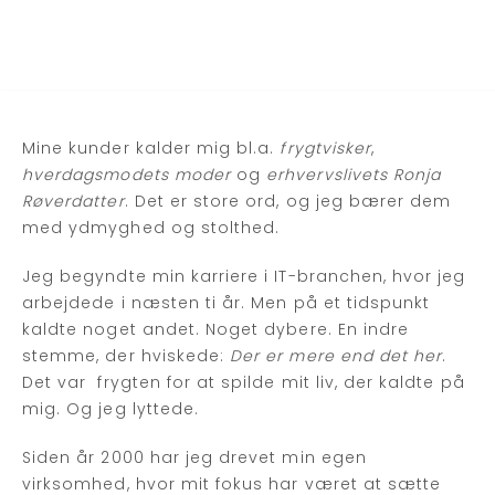
LEVENDE
TV INTERVIEW
Mine kunder kalder mig bl.a.
frygtvisker
,
hverdagsmodets moder
og
erhvervslivets Ronja
Røverdatter
. Det er store ord, og jeg bærer dem
med ydmyghed og stolthed.
Jeg begyndte min karriere i IT-branchen, hvor jeg
arbejdede i næsten ti år. Men på et tidspunkt
kaldte noget andet. Noget dybere. En indre
stemme, der hviskede:
Der er mere end det her
.
Det var frygten for at spilde mit liv, der kaldte på
mig. Og jeg lyttede.
Siden år 2000 har jeg drevet min egen
virksomhed, hvor mit fokus har været at sætte