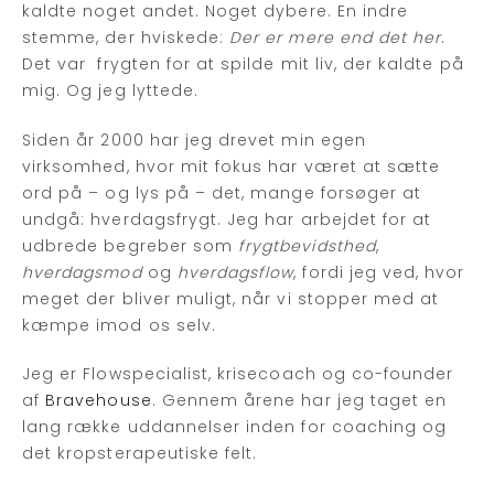
kaldte noget andet. Noget dybere. En indre
stemme, der hviskede:
Der er mere end det her
.
Det var frygten for at spilde mit liv, der kaldte på
mig. Og jeg lyttede.
Siden år 2000 har jeg drevet min egen
virksomhed, hvor mit fokus har været at sætte
ord på – og lys på – det, mange forsøger at
undgå: hverdagsfrygt. Jeg har arbejdet for at
udbrede begreber som
frygtbevidsthed
,
hverdagsmod
og
hverdagsflow
, fordi jeg ved, hvor
meget der bliver muligt, når vi stopper med at
kæmpe imod os selv.
Jeg er Flowspecialist, krisecoach og co-founder
af
Bravehouse
. Gennem årene har jeg taget en
lang række uddannelser inden for coaching og
det kropsterapeutiske felt.