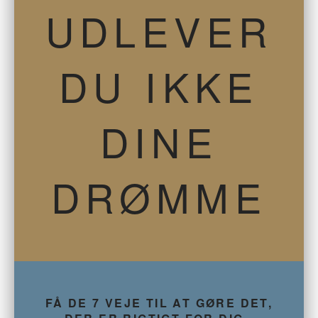
UDLEVER
DU IKKE
DINE
DRØMME
FÅ DE 7 VEJE TIL AT GØRE DET,