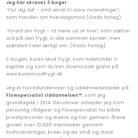
Jeg har skrevet 3 bøger:
“Flyt dig lidt – små skridt til store forandringer”
,
som handler om hverdagsmod (Gads forlag)
“Forstå din frygt – få mere ud af livet”
, som sætter
ord på den frygt, vi alle sammen kender, men
sjældent taler ærligt om. (Gads Forlag)
E-bogen, Kuren Mod Frygt, som indeholder 11
kapitler og som du kan downloade gratis på
www.kurenmodfrygt.dk
Jeg er hovedunderviser og uddannelsesleder på
Flowspecialist Uddannelsen™
, som jeg
grundlagde i 2014. Derudover arbejder jeg som
personlig rådgiver og Flowspecialist for både
privatpersoner og ledere og har gennem årene
guidet over 10.000 mennesker gennem
livsforandringer, kriser og de små og store