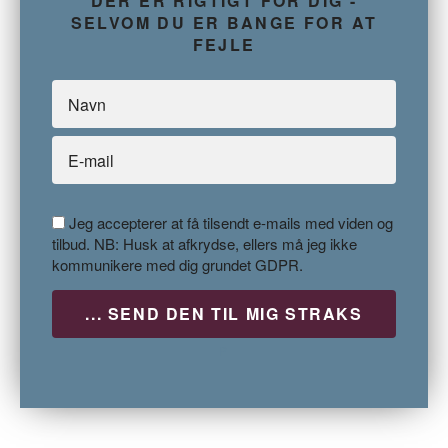
DER ER RIGTIGT FOR DIG -
SELVOM DU ER BANGE FOR AT
FEJLE
Jeg accepterer at få tilsendt e-mails med viden og
tilbud. NB: Husk at afkrydse, ellers må jeg ikke
kommunikere med dig grundet GDPR.
P