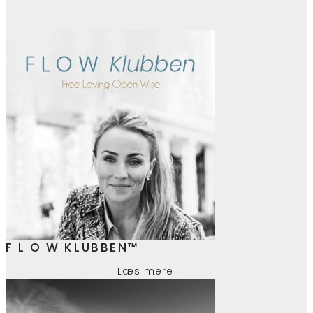
F L O W KLUBBEN™
Læs mere