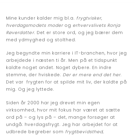
Mine kunder kalder mig bl.a.
frygtvisker
,
hverdagsmodets moder
og
erhvervslivets Ronja
Røverdatter
. Det er store ord, og jeg bærer dem
med ydmyghed og stolthed.
Jeg begyndte min karriere i IT-branchen, hvor jeg
arbejdede i næsten ti år. Men på et tidspunkt
kaldte noget andet. Noget dybere. En indre
stemme, der hviskede:
Der er mere end det her
.
Det var frygten for at spilde mit liv, der kaldte på
mig. Og jeg lyttede.
Siden år 2000 har jeg drevet min egen
virksomhed, hvor mit fokus har været at sætte
ord på – og lys på – det, mange forsøger at
undgå: hverdagsfrygt. Jeg har arbejdet for at
udbrede begreber som
frygtbevidsthed
,