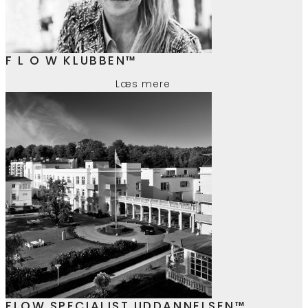
F L O W KLUBBEN™
Læs mere
FLOW SPECIALIST UDDANNELSEN™