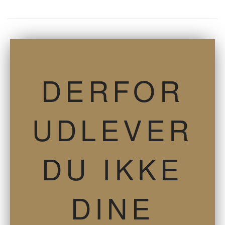
DERFOR
UDLEVER
DU IKKE
DINE