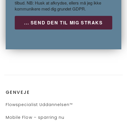
tilbud. NB: Husk at afkrydse, ellers må jeg ikke
kommunikere med dig grundet GDPR.
P
GENVEJE
Flows
pecialist Uddannelsen
™
Mobile Flow – sparring nu