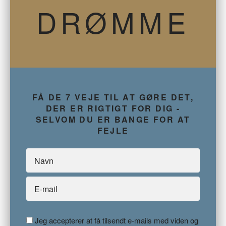
DRØMME
FÅ DE 7 VEJE TIL AT GØRE DET,
DER ER RIGTIGT FOR DIG -
SELVOM DU ER BANGE FOR AT
FEJLE
Jeg accepterer at få tilsendt e-mails med viden og