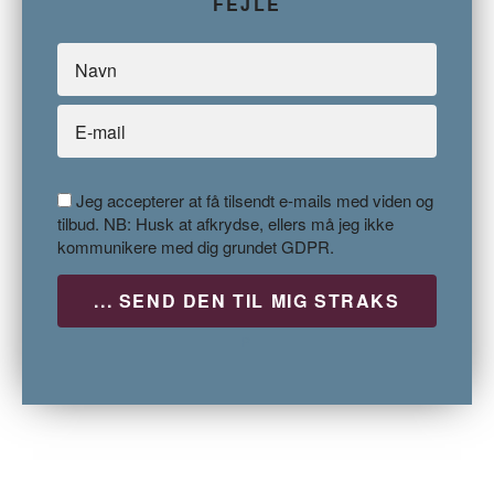
FEJLE
Jeg accepterer at få tilsendt e-mails med viden og
tilbud. NB: Husk at afkrydse, ellers må jeg ikke
kommunikere med dig grundet GDPR.
P