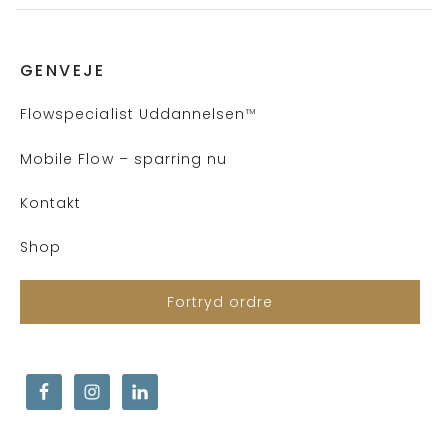
GENVEJE
Flows
pecialist Uddannelsen
™
Mobile Flow – sparring nu
Kontakt
Shop
Fortryd ordre