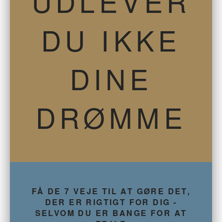
UDLEVER
DU IKKE
DINE
DRØMME
FÅ DE 7 VEJE TIL AT GØRE DET,
DER ER RIGTIGT FOR DIG -
SELVOM DU ER BANGE FOR AT