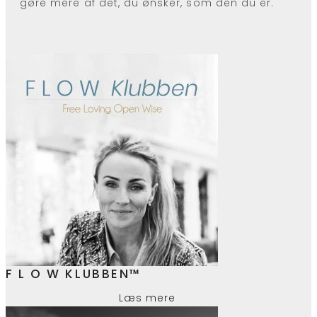
gøre mere af det, du ønsker, som den du er.
F L O W KLUBBEN™
Læs mere