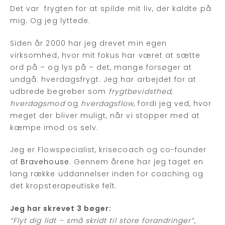
Det var frygten for at spilde mit liv, der kaldte på
mig. Og jeg lyttede.
Siden år 2000 har jeg drevet min egen
virksomhed, hvor mit fokus har været at sætte
ord på – og lys på – det, mange forsøger at
undgå: hverdagsfrygt. Jeg har arbejdet for at
udbrede begreber som
frygtbevidsthed
,
hverdagsmod
og
hverdagsflow
, fordi jeg ved, hvor
meget der bliver muligt, når vi stopper med at
kæmpe imod os selv.
Jeg er Flowspecialist, krisecoach og co-founder
af
Bravehouse
. Gennem årene har jeg taget en
lang række uddannelser inden for coaching og
det kropsterapeutiske felt.
Jeg har skrevet 3 bøger:
“Flyt dig lidt – små skridt til store forandringer”
,