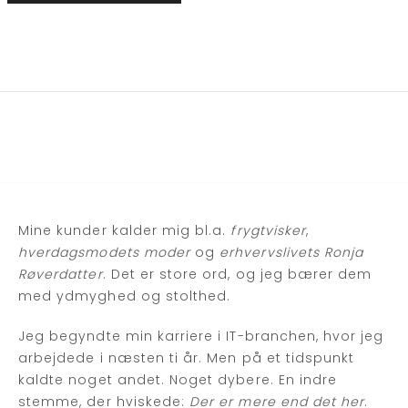
Mine kunder kalder mig bl.a.
frygtvisker
,
hverdagsmodets moder
og
erhvervslivets Ronja
Røverdatter
. Det er store ord, og jeg bærer dem
med ydmyghed og stolthed.
Jeg begyndte min karriere i IT-branchen, hvor jeg
arbejdede i næsten ti år. Men på et tidspunkt
kaldte noget andet. Noget dybere. En indre
stemme, der hviskede:
Der er mere end det her
.