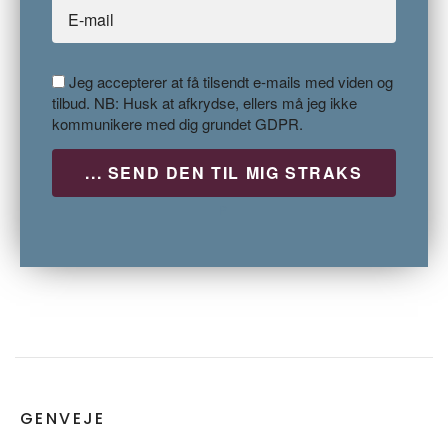
Jeg accepterer at få tilsendt e-mails med viden og
tilbud. NB: Husk at afkrydse, ellers må jeg ikke
kommunikere med dig grundet GDPR.
P
GENVEJE