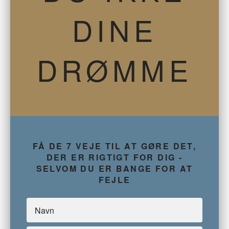
DINE
DRØMME
FÅ DE 7 VEJE TIL AT GØRE DET,
DER ER RIGTIGT FOR DIG -
SELVOM DU ER BANGE FOR AT
FEJLE