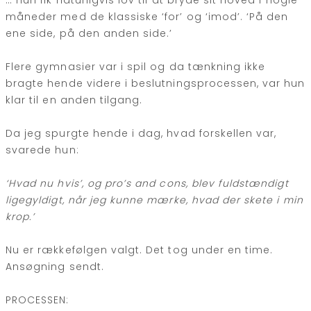
… hun fik naturligvis lov til at bryde sit hoved i nogle
måneder med de klassiske ‘for’ og ‘imod’. ‘På den
ene side, på den anden side.’
Flere gymnasier var i spil og da tænkning ikke
bragte hende videre i beslutningsprocessen, var hun
klar til en anden tilgang.
Da jeg spurgte hende i dag, hvad forskellen var,
svarede hun:
‘Hvad nu hvis’, og pro’s and cons, blev fuldstændigt
ligegyldigt, når jeg kunne mærke, hvad der skete i min
krop.’
Nu er rækkefølgen valgt. Det tog under en time.
Ansøgning sendt.
PROCESSEN
: