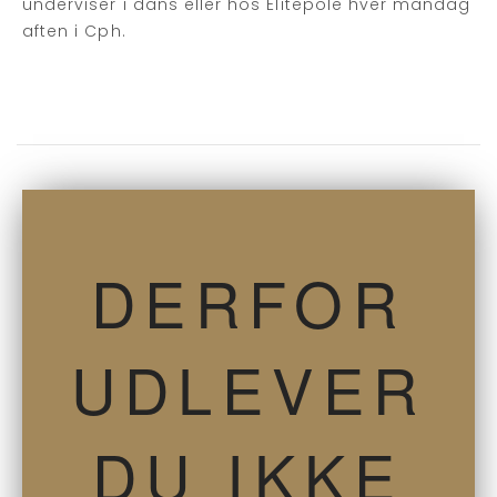
underviser i dans eller hos Elitepole hver mandag
aften i Cph.
DERFOR
UDLEVER
DU IKKE