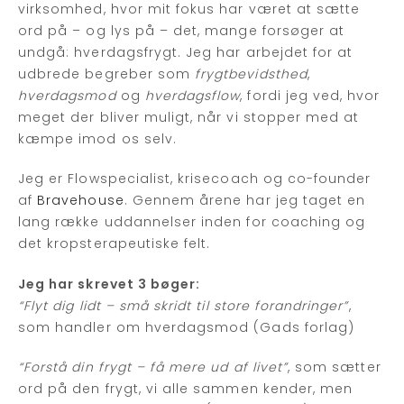
virksomhed, hvor mit fokus har været at sætte
ord på – og lys på – det, mange forsøger at
undgå: hverdagsfrygt. Jeg har arbejdet for at
udbrede begreber som
frygtbevidsthed
,
hverdagsmod
og
hverdagsflow
, fordi jeg ved, hvor
meget der bliver muligt, når vi stopper med at
kæmpe imod os selv.
Jeg er Flowspecialist, krisecoach og co-founder
af
Bravehouse
. Gennem årene har jeg taget en
lang række uddannelser inden for coaching og
det kropsterapeutiske felt.
Jeg har skrevet 3 bøger:
“Flyt dig lidt – små skridt til store forandringer”
,
som handler om hverdagsmod (Gads forlag)
“Forstå din frygt – få mere ud af livet”
, som sætter
ord på den frygt, vi alle sammen kender, men