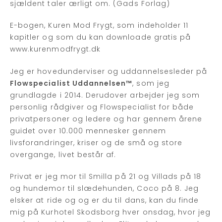
sjældent taler ærligt om. (Gads Forlag)
E-bogen, Kuren Mod Frygt, som indeholder 11
kapitler og som du kan downloade gratis på
www.kurenmodfrygt.dk
Jeg er hovedunderviser og uddannelsesleder på
Flowspecialist Uddannelsen™
, som jeg
grundlagde i 2014. Derudover arbejder jeg som
personlig rådgiver og Flowspecialist for både
privatpersoner og ledere og har gennem årene
guidet over 10.000 mennesker gennem
livsforandringer, kriser og de små og store
overgange, livet består af.
Privat er jeg mor til Smilla på 21 og Villads på 18
og hundemor til slædehunden, Coco på 8. Jeg
elsker at ride og og er du til dans, kan du finde
mig på Kurhotel Skodsborg hver onsdag, hvor jeg