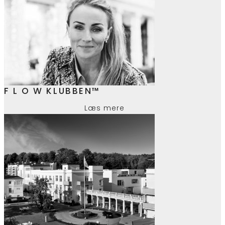
F L O W KLUBBEN™
Læs mere