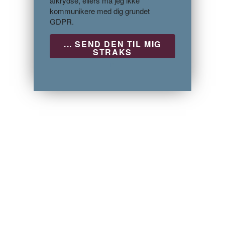
afkrydse, ellers må jeg ikke
kommunikere med dig grundet
GDPR.
P