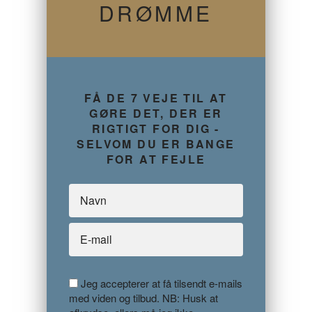
DRØMME
FÅ DE 7 VEJE TIL AT
GØRE DET, DER ER
RIGTIGT FOR DIG -
SELVOM DU ER BANGE
FOR AT FEJLE
Jeg accepterer at få tilsendt e-mails
med viden og tilbud. NB: Husk at