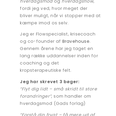
hverdagsmod
og
hverdagsflow
,
fordi jeg ved, hvor meget der
bliver muligt, når vi stopper med at
kæmpe imod os selv.
Jeg er Flowspecialist, krisecoach
og co-founder af
Bravehouse
.
Gennem årene har jeg taget en
lang række uddannelser inden for
coaching og det
kropsterapeutiske felt.
Jeg har skrevet 3 bøger:
“Flyt dig lidt – små skridt til store
forandringer”
, som handler om
hverdagsmod (Gads forlag)
“Forstå din frygt – få mere ud af