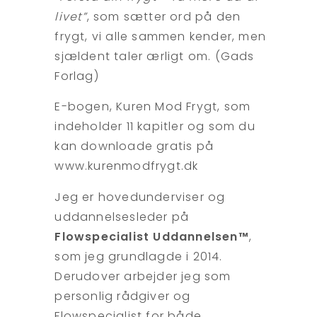
livet”
, som sætter ord på den
frygt, vi alle sammen kender, men
sjældent taler ærligt om. (Gads
Forlag)
E-bogen, Kuren Mod Frygt, som
indeholder 11 kapitler og som du
kan downloade gratis på
www.kurenmodfrygt.dk
Jeg er hovedunderviser og
uddannelsesleder på
Flowspecialist Uddannelsen™
,
som jeg grundlagde i 2014.
Derudover arbejder jeg som
personlig rådgiver og
Flowspecialist for både