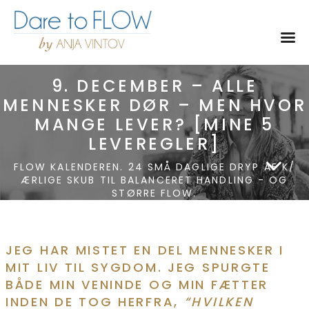
Toggl
9. DECEMBER – ALLE
MENNESKER DØR – MEN HVOR
MANGE LEVER? [MINE 5
LEVEREGLER]
FLOW KALENDEREN. 24 SMÅ DAGLIGE DRYP AF K/
ÆRLIGE SKUB TIL BALANCERET HANDLING - OG
STØRRE FLOW.
JEG HAR MISTET EN DEL MENNESKER I
MIT LIV TIL SYGDOM. JEG SPURGTE
BÅDE MIN VENINDE OG MIN FÆTTER
INDEN DE TOG HERFRA,
“HVILKEN