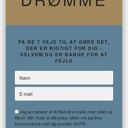
FÅ DE 7 VEJE TIL AT GØRE DET,
DER ER RIGTIGT FOR DIG -
SELVOM DU ER BANGE FOR AT
FEJLE
Jeg accepterer at få tilsendt e-mails med viden og
tilbud. NB: Husk at afkrydse, ellers må jeg ikke
kommunikere med dig grundet GDPR.