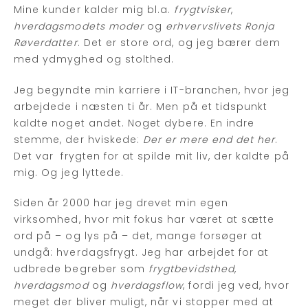
Mine kunder kalder mig bl.a.
frygtvisker
,
hverdagsmodets moder
og
erhvervslivets Ronja
Røverdatter
. Det er store ord, og jeg bærer dem
med ydmyghed og stolthed.
Jeg begyndte min karriere i IT-branchen, hvor jeg
arbejdede i næsten ti år. Men på et tidspunkt
kaldte noget andet. Noget dybere. En indre
stemme, der hviskede:
Der er mere end det her
.
Det var frygten for at spilde mit liv, der kaldte på
mig. Og jeg lyttede.
Siden år 2000 har jeg drevet min egen
virksomhed, hvor mit fokus har været at sætte
ord på – og lys på – det, mange forsøger at
undgå: hverdagsfrygt. Jeg har arbejdet for at
udbrede begreber som
frygtbevidsthed
,
hverdagsmod
og
hverdagsflow
, fordi jeg ved, hvor
meget der bliver muligt, når vi stopper med at