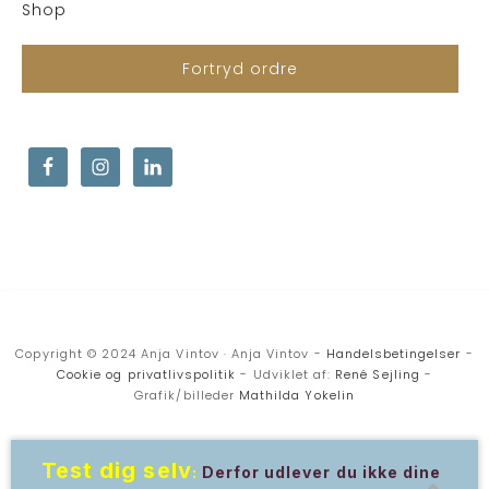
Shop
Fortryd ordre
Copyright © 2024 Anja Vintov · Anja Vintov -
Handelsbetingelser
-
Cookie og privatlivspolitik
- Udviklet af:
René Sejling
-
Grafik/billeder
Mathilda Yokelin
Test dig selv
:
Derfor udlever du ikke dine