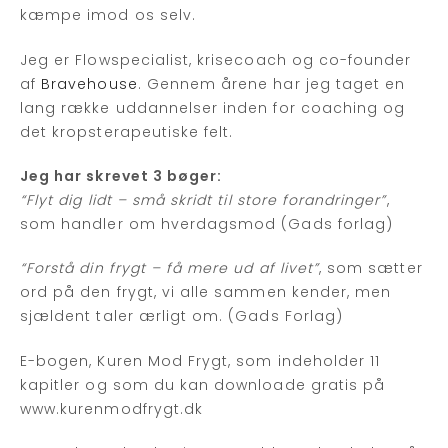
kæmpe imod os selv.
Jeg er Flowspecialist, krisecoach og co-founder
af
Bravehouse
. Gennem årene har jeg taget en
lang række uddannelser inden for coaching og
det kropsterapeutiske felt.
Jeg har skrevet 3 bøger:
“Flyt dig lidt – små skridt til store forandringer”
,
som handler om hverdagsmod (Gads forlag)
“Forstå din frygt – få mere ud af livet”
, som sætter
ord på den frygt, vi alle sammen kender, men
sjældent taler ærligt om. (Gads Forlag)
E-bogen, Kuren Mod Frygt, som indeholder 11
kapitler og som du kan downloade gratis på
www.kurenmodfrygt.dk