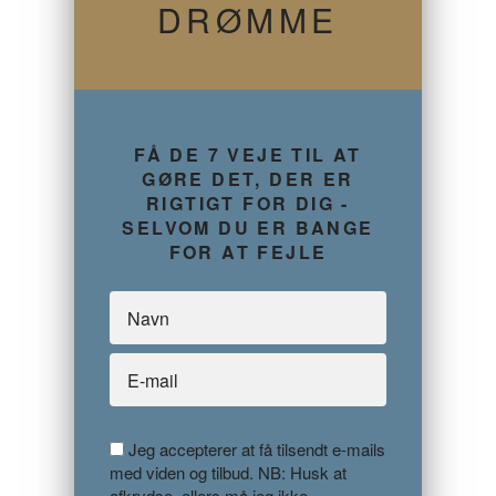
DRØMME
FÅ DE 7 VEJE TIL AT
GØRE DET, DER ER
RIGTIGT FOR DIG -
SELVOM DU ER BANGE
FOR AT FEJLE
Jeg accepterer at få tilsendt e-mails
med viden og tilbud. NB: Husk at
afkrydse, ellers må jeg ikke