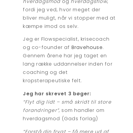
hverdagsmod
og
hverdagsflow
,
fordi jeg ved, hvor meget der
bliver muligt, når vi stopper med at
kæmpe imod os selv.
Jeg er Flowspecialist, krisecoach
og co-founder af
Bravehouse
.
Gennem årene har jeg taget en
lang række uddannelser inden for
coaching og det
kropsterapeutiske felt.
Jeg har skrevet 3 bøger:
“Flyt dig lidt – små skridt til store
forandringer”
, som handler om
hverdagsmod (Gads forlag)
“Forstå din frygt – få mere ud af