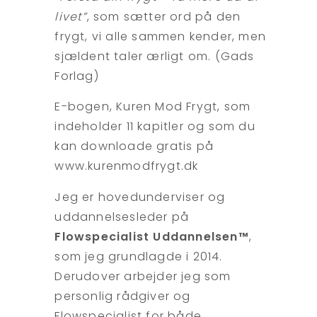
livet”
, som sætter ord på den
frygt, vi alle sammen kender, men
sjældent taler ærligt om. (Gads
Forlag)
E-bogen, Kuren Mod Frygt, som
indeholder 11 kapitler og som du
kan downloade gratis på
www.kurenmodfrygt.dk
Jeg er hovedunderviser og
uddannelsesleder på
Flowspecialist Uddannelsen™
,
som jeg grundlagde i 2014.
Derudover arbejder jeg som
personlig rådgiver og
Flowspecialist for både