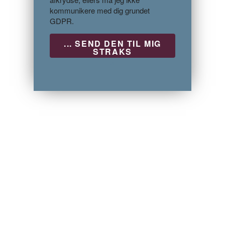
kommunikere med dig grundet
GDPR.
P