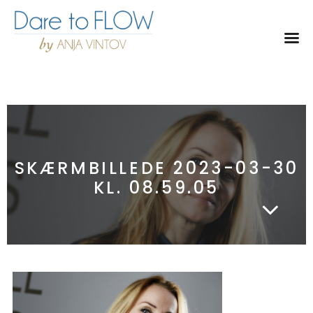
T
o
g
g
l
e
n
a
v
SKÆRMBILLEDE 2023-03-30
i
KL. 08.59.05
g
a
t
i
o
n