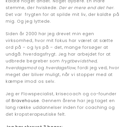
kaldte noget andet. Noget dybere. En indre
stemme, der hviskede:
Der er mere end det her
.
Det var frygten for at spilde mit liv, der kaldte på
mig. Og jeg lyttede.
Siden år 2000 har jeg drevet min egen
virksomhed, hvor mit fokus har været at sætte
ord på – og lys på – det, mange forsøger at
undgå: hverdagsfrygt. Jeg har arbejdet for at
udbrede begreber som
frygtbevidsthed
,
hverdagsmod
og
hverdagsflow
, fordi jeg ved, hvor
meget der bliver muligt, når vi stopper med at
kæmpe imod os selv.
Jeg er Flowspecialist, krisecoach og co-founder
af
Bravehouse
. Gennem årene har jeg taget en
lang række uddannelser inden for coaching og
det kropsterapeutiske felt.
Jeg har skrevet 3 bøger: