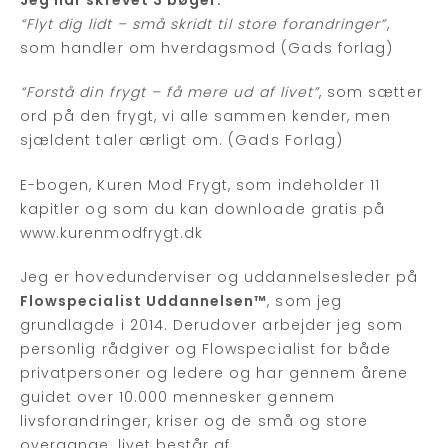
“Flyt dig lidt – små skridt til store forandringer”
,
som handler om hverdagsmod (Gads forlag)
“Forstå din frygt – få mere ud af livet”
, som sætter
ord på den frygt, vi alle sammen kender, men
sjældent taler ærligt om. (Gads Forlag)
E-bogen, Kuren Mod Frygt, som indeholder 11
kapitler og som du kan downloade gratis på
www.kurenmodfrygt.dk
Jeg er hovedunderviser og uddannelsesleder på
Flowspecialist Uddannelsen™
, som jeg
grundlagde i 2014. Derudover arbejder jeg som
personlig rådgiver og Flowspecialist for både
privatpersoner og ledere og har gennem årene
guidet over 10.000 mennesker gennem
livsforandringer, kriser og de små og store
overgange, livet består af.