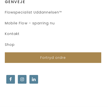
GENVEJE
Flows
pecialist Uddannelsen
™
Mobile Flow – sparring nu
Kontakt
Shop
Fortryd ordre