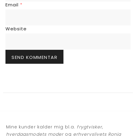
Email
*
Website
Mine kunder kalder mig bl.a.
frygtvisker
,
hverdagsmodets moder
og
erhvervslivets Ronja