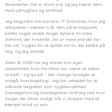
Røverdatter
. Det er store ord, og jeg bærer dem
med ydmyghed og stolthed.
Jeg begyndte min karriere i IT-branchen, hvor jeg
arbejdede i næsten ti år. Men på et tidspunkt
kaldte noget andet. Noget dybere. En indre
stemme, der hviskede:
Der er mere end det her
.
Det var frygten for at spilde mit liv, der kaldte på
mig. Og jeg lyttede.
Siden år 2000 har jeg drevet min egen
virksomhed, hvor mit fokus har været at sætte
ord på – og lys på – det, mange forsøger at
undgå: hverdagsfrygt. Jeg har arbejdet for at
udbrede begreber som
frygtbevidsthed
,
hverdagsmod
og
hverdagsflow
, fordi jeg ved, hvor
meget der bliver muligt, når vi stopper med at
kæmpe imod os selv.