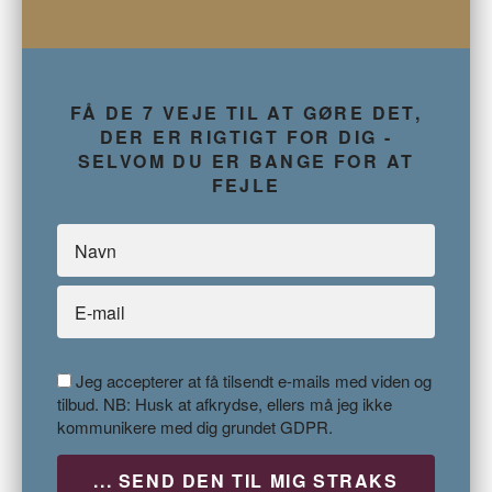
FÅ DE 7 VEJE TIL AT GØRE DET,
DER ER RIGTIGT FOR DIG -
SELVOM DU ER BANGE FOR AT
FEJLE
Jeg accepterer at få tilsendt e-mails med viden og
tilbud. NB: Husk at afkrydse, ellers må jeg ikke
kommunikere med dig grundet GDPR.