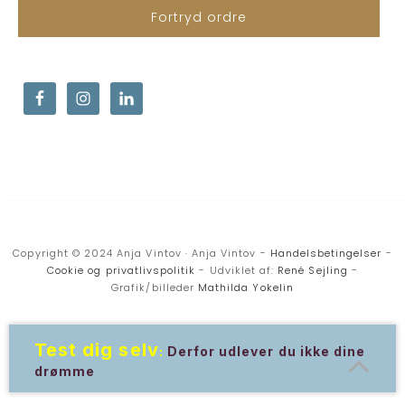
Fortryd ordre
Copyright © 2024 Anja Vintov · Anja Vintov -
Handelsbetingelser
-
Cookie og privatlivspolitik
- Udviklet af:
René Sejling
-
Grafik/billeder
Mathilda Yokelin
Test dig selv
:
Derfor udlever du ikke dine
drømme