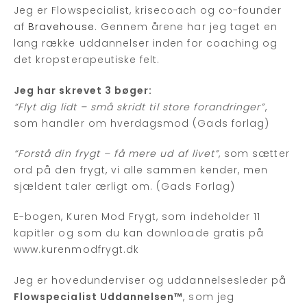
Jeg er Flowspecialist, krisecoach og co-founder
af
Bravehouse
. Gennem årene har jeg taget en
lang række uddannelser inden for coaching og
det kropsterapeutiske felt.
Jeg har skrevet 3 bøger:
“Flyt dig lidt – små skridt til store forandringer”
,
som handler om hverdagsmod (Gads forlag)
“Forstå din frygt – få mere ud af livet”
, som sætter
ord på den frygt, vi alle sammen kender, men
sjældent taler ærligt om. (Gads Forlag)
E-bogen, Kuren Mod Frygt, som indeholder 11
kapitler og som du kan downloade gratis på
www.kurenmodfrygt.dk
Jeg er hovedunderviser og uddannelsesleder på
Flowspecialist Uddannelsen™
, som jeg