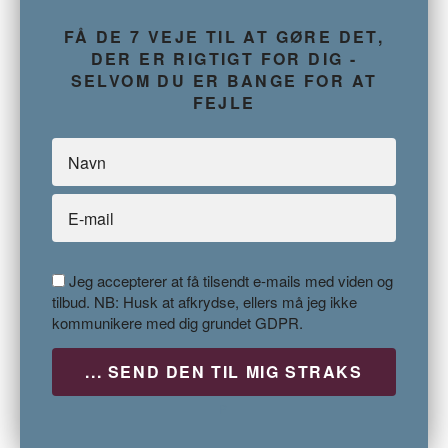
FÅ DE 7 VEJE TIL AT GØRE DET,
DER ER RIGTIGT FOR DIG -
SELVOM DU ER BANGE FOR AT
FEJLE
Jeg accepterer at få tilsendt e-mails med viden og
tilbud. NB: Husk at afkrydse, ellers må jeg ikke
kommunikere med dig grundet GDPR.
P