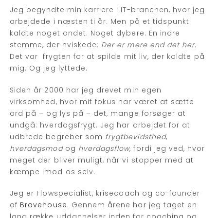
Jeg begyndte min karriere i IT-branchen, hvor jeg
arbejdede i næsten ti år. Men på et tidspunkt
kaldte noget andet. Noget dybere. En indre
stemme, der hviskede:
Der er mere end det her
.
Det var frygten for at spilde mit liv, der kaldte på
mig. Og jeg lyttede.
Siden år 2000 har jeg drevet min egen
virksomhed, hvor mit fokus har været at sætte
ord på – og lys på – det, mange forsøger at
undgå: hverdagsfrygt. Jeg har arbejdet for at
udbrede begreber som
frygtbevidsthed
,
hverdagsmod
og
hverdagsflow
, fordi jeg ved, hvor
meget der bliver muligt, når vi stopper med at
kæmpe imod os selv.
Jeg er Flowspecialist, krisecoach og co-founder
af
Bravehouse
. Gennem årene har jeg taget en
lang række uddannelser inden for coaching og