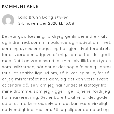
KOMMENTARER
Laila Bruhn Dong
skriver
24. november 2020 kl. 15:58
Det var god læsning, fordi jeg genfinder indre kraft
og indre fred, som min balance og motivation i livet,
som jeg synes er noget jeg har gjort dybt forankret,
for at være den udgave af mig, som er har det godt
med. Det kan være svært, at min selvtillid, den tydes
som usikkerhed, når det er det nogle føler sig i deres
ret til at snakke lige ud om, så bliver jeg stille, for så
er jeg misforstået hos dem, og det kan være svært
at ændre på, selv om jeg har fundet et kraftdyr fra
mine drømme, som jeg kigger lige i øjnene, fordi jeg
har markeret mig. Det er bare tit, at vi får det gode
ud af at markere os, selv om det kan være virkeligt
nødvendigt ind imellem. Så jeg slipper damp ud og