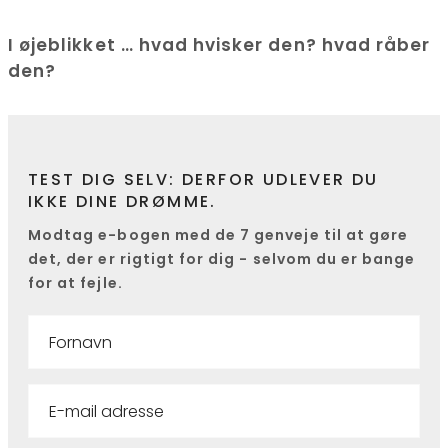
I øjeblikket … h
vad hvisker den? h
vad råber
den?
TEST DIG SELV: DERFOR UDLEVER DU
IKKE DINE DRØMME.
Modtag e-bogen med de 7 genveje til at gøre
det, der er rigtigt for dig - selvom du er bange
for at fejle.