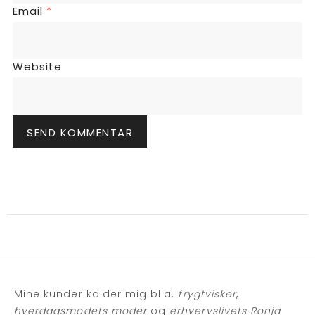
Email
*
Website
Mine kunder kalder mig bl.a.
frygtvisker
,
hverdagsmodets moder
og
erhvervslivets Ronja