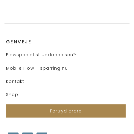
GENVEJE
Flows
pecialist Uddannelsen
™
Mobile Flow – sparring nu
Kontakt
Shop
Fortryd ordre