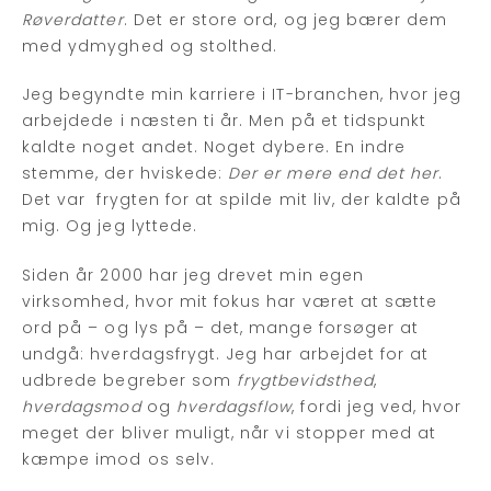
Røverdatter
. Det er store ord, og jeg bærer dem
med ydmyghed og stolthed.
Jeg begyndte min karriere i IT-branchen, hvor jeg
arbejdede i næsten ti år. Men på et tidspunkt
kaldte noget andet. Noget dybere. En indre
stemme, der hviskede:
Der er mere end det her
.
Det var frygten for at spilde mit liv, der kaldte på
mig. Og jeg lyttede.
Siden år 2000 har jeg drevet min egen
virksomhed, hvor mit fokus har været at sætte
ord på – og lys på – det, mange forsøger at
undgå: hverdagsfrygt. Jeg har arbejdet for at
udbrede begreber som
frygtbevidsthed
,
hverdagsmod
og
hverdagsflow
, fordi jeg ved, hvor
meget der bliver muligt, når vi stopper med at
kæmpe imod os selv.