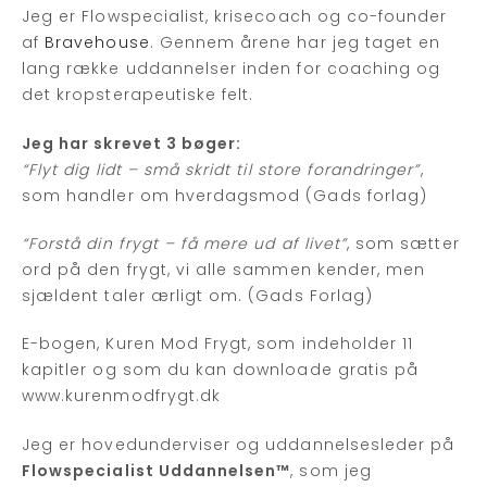
Jeg er Flowspecialist, krisecoach og co-founder
af
Bravehouse
. Gennem årene har jeg taget en
lang række uddannelser inden for coaching og
det kropsterapeutiske felt.
Jeg har skrevet 3 bøger:
“Flyt dig lidt – små skridt til store forandringer”
,
som handler om hverdagsmod (Gads forlag)
“Forstå din frygt – få mere ud af livet”
, som sætter
ord på den frygt, vi alle sammen kender, men
sjældent taler ærligt om. (Gads Forlag)
E-bogen, Kuren Mod Frygt, som indeholder 11
kapitler og som du kan downloade gratis på
www.kurenmodfrygt.dk
Jeg er hovedunderviser og uddannelsesleder på
Flowspecialist Uddannelsen™
, som jeg