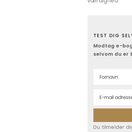
værdighed.
TEST DIG SE
Modtag e-bogen
selvom du er b
Du tilmelder d