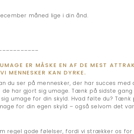
december måned lige i din ånd.
___________
 UMAGE ER MÅSKE EN AF DE MEST ATTRA
VI MENNESKER KAN DYRKE.
n du ser på mennesker, der har succes med d
di de har gjort sig umage. Tænk på sidste gang 
sig umage for din skyld. Hvad følte du? Tænk
mage for din egen skyld – også selvom det va
 regel gode følelser, fordi vi strækker os for