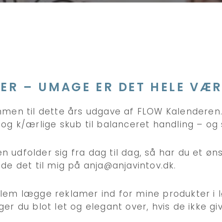
BER – UMAGE ER DET HELE VÆ
ommen til dette års udgave af FLOW Kalenderen
 og k/ærlige skub til balanceret handling – og 
 udfolder sig fra dag til dag, så har du et øn
nde det til mig på anja@anjavintov.dk.
lem lægge reklamer ind for mine produkter i 
ger du blot let og elegant over, hvis de ikke g