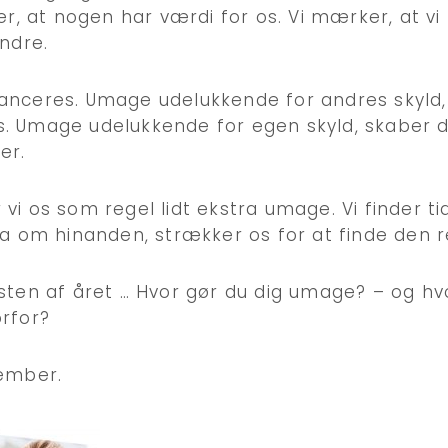
er, at nogen har værdi for os. Vi mærker, at vi
andre.
anceres. Umage udelukkende for andres skyld,
. Umage udelukkende for egen skyld, skaber di
er.
i os som regel lidt ekstra umage. Vi finder tid
ra om hinanden, strækker os for at finde den r
sten af året … Hvor gør du dig umage? – og hv
rfor?
cember.