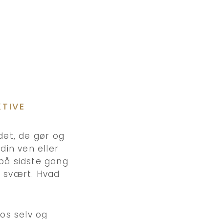
KTIVE
et, de gør og
din ven eller
 på sidste gang
r svært. Hvad
 os selv og