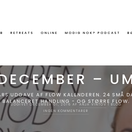
ØB
RETREATS
ONLINE
MODIG NOK? PODCAST
B
TIL ÅRETS FL
. DECEMBER – U
ÅRS UDGAVE AF FLOW KALENDEREN. 24 SMÅ DA
BALANCERET HANDLING - OG STØRRE FLOW.
UDGIVET DECEMBER 01, 2016 AF
ANJA VINTOV
I
BLOG
INGEN KOMMENTARER