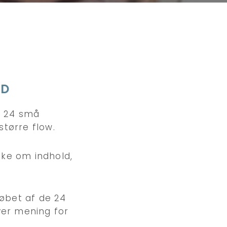
RD
. 24 små
større flow.
ske om indhold,
løbet af de 24
iver mening for