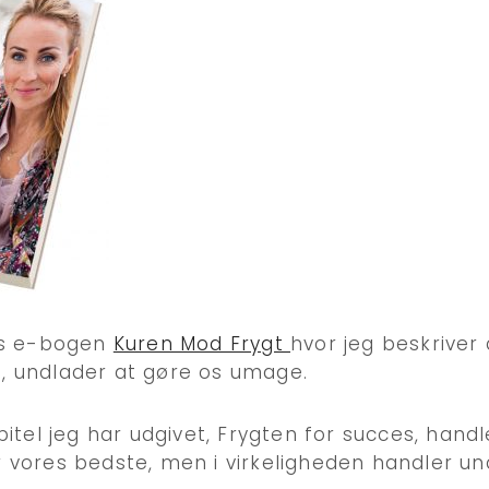
is e-bogen
Kuren Mod Frygt
hvor jeg beskriver 
st, undlader at gøre os umage.
itel jeg har udgivet, Frygten for succes, han
gør vores bedste, men i virkeligheden handler u