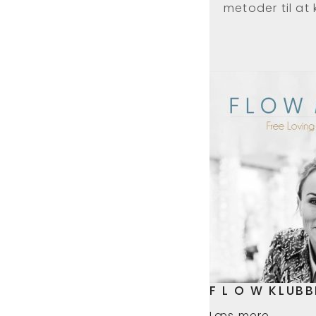
metoder til at
F L O W KLUB
Læs mere