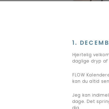
1. DECEM
Hjertelig velk
daglige dryp af
FLOW Kalenderen
kan du altid se
Jeg kan indimel
dage. Det sprin
dig.