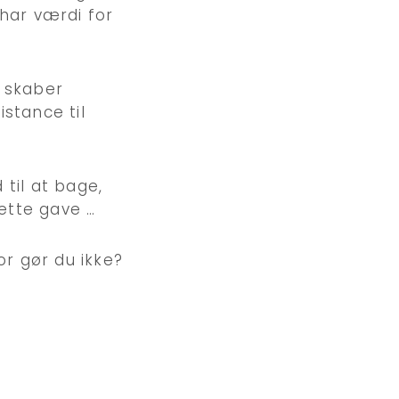
 har værdi for
 skaber
stance til
 til at bage,
ette gave …
or gør du ikke?