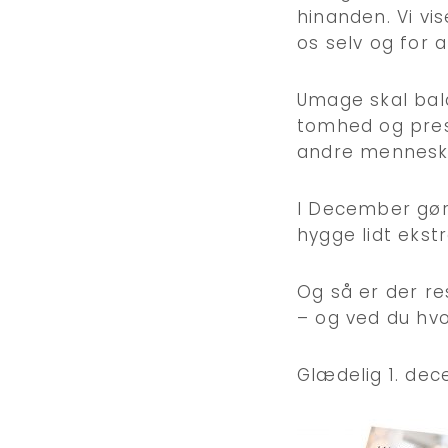
hinanden. Vi vis
os selv og for 
Umage skal bal
tomhed og pres
andre mennesk
I December gør v
hygge lidt ekst
Og så er der re
– og ved du hvo
Glædelig 1. de