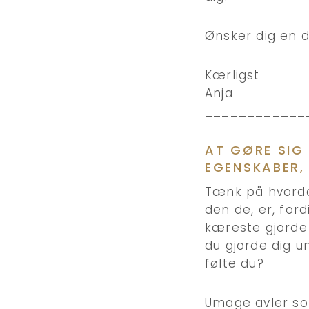
Ønsker dig en 
Kærligst
Anja
____________
AT GØRE SIG
EGENSKABER, 
Tænk på hvorda
den de, er, for
kæreste gjorde 
du gjorde dig u
følte du?
Umage avler som