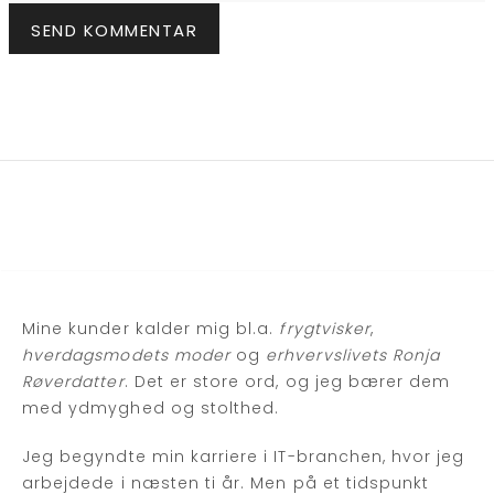
Mine kunder kalder mig bl.a.
frygtvisker
,
hverdagsmodets moder
og
erhvervslivets Ronja
Røverdatter
. Det er store ord, og jeg bærer dem
med ydmyghed og stolthed.
Jeg begyndte min karriere i IT-branchen, hvor jeg
arbejdede i næsten ti år. Men på et tidspunkt