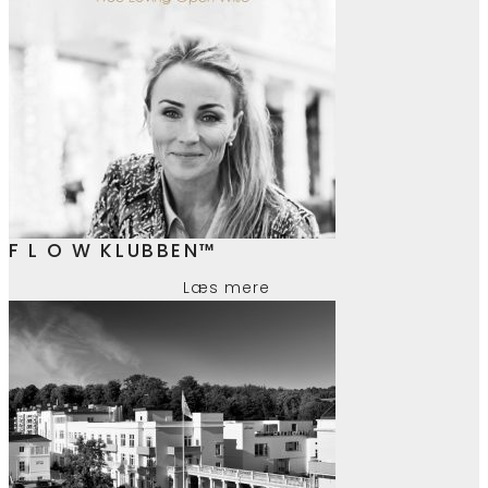
F L O W KLUBBEN™
Læs mere