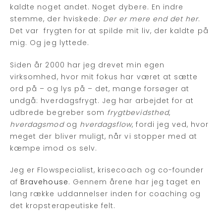
kaldte noget andet. Noget dybere. En indre
stemme, der hviskede:
Der er mere end det her
.
Det var frygten for at spilde mit liv, der kaldte på
mig. Og jeg lyttede.
Siden år 2000 har jeg drevet min egen
virksomhed, hvor mit fokus har været at sætte
ord på – og lys på – det, mange forsøger at
undgå: hverdagsfrygt. Jeg har arbejdet for at
udbrede begreber som
frygtbevidsthed
,
hverdagsmod
og
hverdagsflow
, fordi jeg ved, hvor
meget der bliver muligt, når vi stopper med at
kæmpe imod os selv.
Jeg er Flowspecialist, krisecoach og co-founder
af
Bravehouse
. Gennem årene har jeg taget en
lang række uddannelser inden for coaching og
det kropsterapeutiske felt.