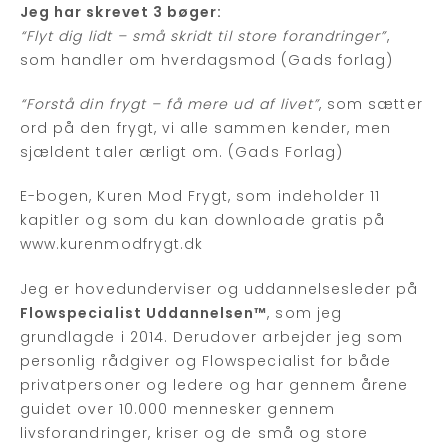
Jeg har skrevet 3 bøger:
“Flyt dig lidt – små skridt til store forandringer”
,
som handler om hverdagsmod (Gads forlag)
“Forstå din frygt – få mere ud af livet”
, som sætter
ord på den frygt, vi alle sammen kender, men
sjældent taler ærligt om. (Gads Forlag)
E-bogen, Kuren Mod Frygt, som indeholder 11
kapitler og som du kan downloade gratis på
www.kurenmodfrygt.dk
Jeg er hovedunderviser og uddannelsesleder på
Flowspecialist Uddannelsen™
, som jeg
grundlagde i 2014. Derudover arbejder jeg som
personlig rådgiver og Flowspecialist for både
privatpersoner og ledere og har gennem årene
guidet over 10.000 mennesker gennem
livsforandringer, kriser og de små og store