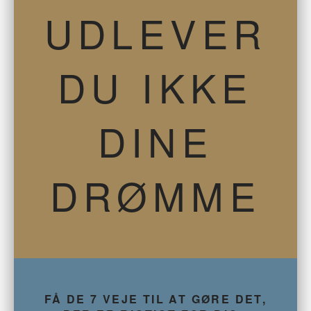
UDLEVER
DU IKKE
DINE
DRØMME
FÅ DE 7 VEJE TIL AT GØRE DET,