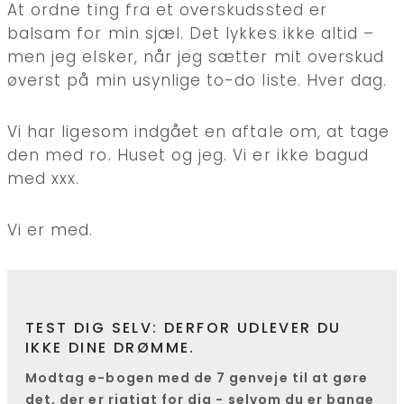
At ordne ting fra et overskudssted er
balsam for min sjæl. Det lykkes ikke altid –
men jeg elsker, når jeg sætter mit overskud
øverst på min usynlige to-do liste. Hver dag.
Vi har ligesom indgået en aftale om, at tage
den med ro. Huset og jeg. Vi er ikke bagud
med xxx.
Vi er med.
TEST DIG SELV: DERFOR UDLEVER DU
IKKE DINE DRØMME.
Modtag e-bogen med de 7 genveje til at gøre
det, der er rigtigt for dig - selvom du er bange