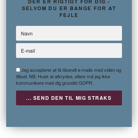
DER ER RIGTIGT FOR DIG -
SELVOM DU ER BANGE FOR AT
FEJLE
Jeg accepterer at få tilsendt e-mails med viden og
tilbud. NB: Husk at afkrydse, ellers må jeg ikke
kommunikere med dig grundet GDPR.
P