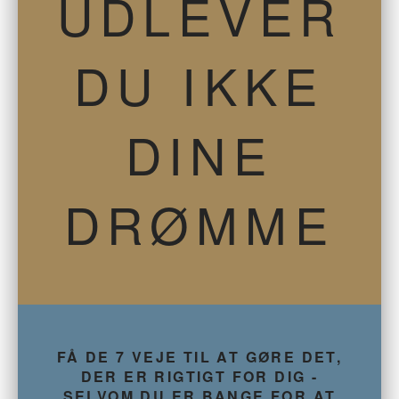
UDLEVER
DU IKKE
DINE
DRØMME
FÅ DE 7 VEJE TIL AT GØRE DET,
DER ER RIGTIGT FOR DIG -
SELVOM DU ER BANGE FOR AT