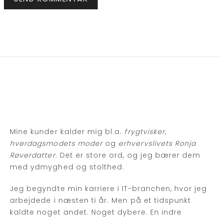
Mine kunder kalder mig bl.a.
frygtvisker
,
hverdagsmodets moder
og
erhvervslivets Ronja
Røverdatter
. Det er store ord, og jeg bærer dem
med ydmyghed og stolthed.
Jeg begyndte min karriere i IT-branchen, hvor jeg
arbejdede i næsten ti år. Men på et tidspunkt
kaldte noget andet. Noget dybere. En indre