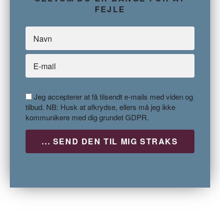
FEJLE
Jeg accepterer at få tilsendt e-mails med viden og
tilbud. NB: Husk at afkrydse, ellers må jeg ikke
kommunikere med dig grundet GDPR.
P