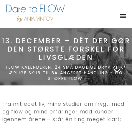
Toggl
13. DECEMBER – DÉT DER GØR
DEN STØRSTE FORSKEL FOR
LIVSGLÆDEN
FLOW KALENDEREN. 24 SMÅ DAGLIGE DRYP AF K/
ÆRLIGE SKUB TIL BALANCERET HANDLING - OG
STØRRE FLOW.
Fra mit eget liv, mine studier om frygt, mod
og flow og mine erfaringer med kunder
igennem årene – står én ting meget klart;