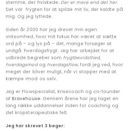
stemme, der hviskede:
Der er mere end det her
.
Det var frygten for at spilde mit liv, der kaldte på
mig. Og jeg lyttede.
Siden år 2000 har jeg drevet min egen
virksomhed, hvor mit fokus har været at sætte
ord på – og lys på – det, mange forsøger at
undgå: hverdagsfrygt. Jeg har arbejdet for at
udbrede begreber som
frygtbevidsthed
,
hverdagsmod
og
hverdagsflow
, fordi jeg ved, hvor
meget der bliver muligt, når vi stopper med at
kæmpe imod os selv.
Jeg er Flowspecialist, krisecoach og co-founder
af
Bravehouse
. Gennem årene har jeg taget en
lang række uddannelser inden for coaching og
det kropsterapeutiske felt.
Jeg har skrevet 3 bøger: