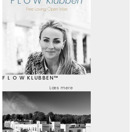
F L O W KLUBBEN™
Læs mere