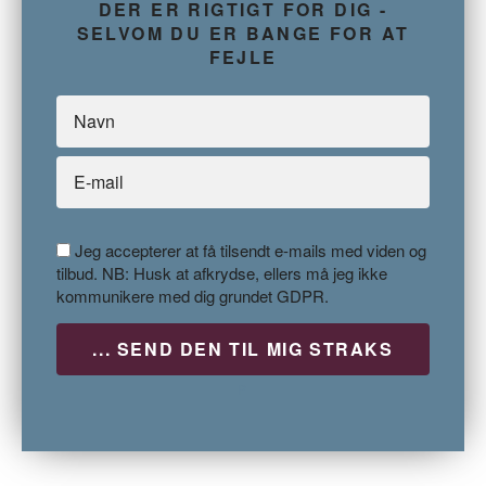
DER ER RIGTIGT FOR DIG -
SELVOM DU ER BANGE FOR AT
FEJLE
Jeg accepterer at få tilsendt e-mails med viden og
tilbud. NB: Husk at afkrydse, ellers må jeg ikke
kommunikere med dig grundet GDPR.
P