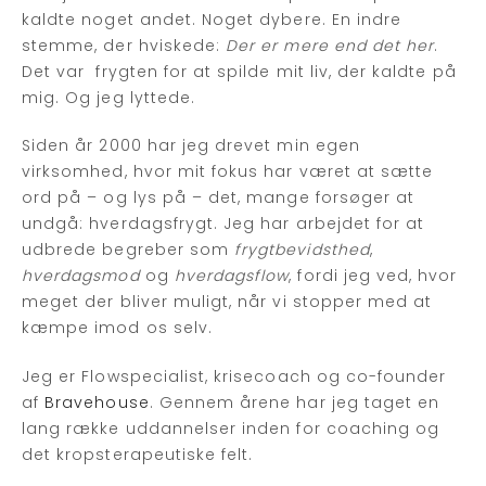
kaldte noget andet. Noget dybere. En indre
stemme, der hviskede:
Der er mere end det her
.
Det var frygten for at spilde mit liv, der kaldte på
mig. Og jeg lyttede.
Siden år 2000 har jeg drevet min egen
virksomhed, hvor mit fokus har været at sætte
ord på – og lys på – det, mange forsøger at
undgå: hverdagsfrygt. Jeg har arbejdet for at
udbrede begreber som
frygtbevidsthed
,
hverdagsmod
og
hverdagsflow
, fordi jeg ved, hvor
meget der bliver muligt, når vi stopper med at
kæmpe imod os selv.
Jeg er Flowspecialist, krisecoach og co-founder
af
Bravehouse
. Gennem årene har jeg taget en
lang række uddannelser inden for coaching og
det kropsterapeutiske felt.