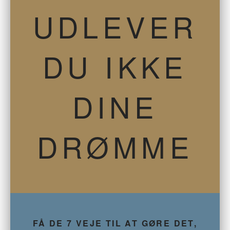
UDLEVER
DU IKKE
DINE
DRØMME
FÅ DE 7 VEJE TIL AT GØRE DET,