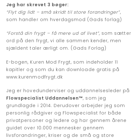
Jeg har skrevet 3 bøger:
“Flyt dig lidt – små skridt til store forandringer”
,
som handler om hverdagsmod (Gads forlag)
“Forstå din frygt – få mere ud af livet”
, som sætter
ord på den frygt, vi alle sammen kender, men
sjældent taler ærligt om. (Gads Forlag)
E-bogen, Kuren Mod Frygt, som indeholder 11
kapitler og som du kan downloade gratis på
www.kurenmodfrygt.dk
Jeg er hovedunderviser og uddannelsesleder på
Flowspecialist Uddannelsen™
, som jeg
grundlagde i 2014. Derudover arbejder jeg som
personlig rådgiver og Flowspecialist for både
privatpersoner og ledere og har gennem årene
guidet over 10.000 mennesker gennem
livsforandringer, kriser og de små og store