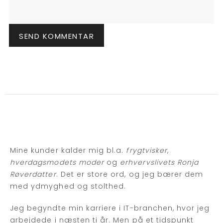
Mine kunder kalder mig bl.a.
frygtvisker
,
hverdagsmodets moder
og
erhvervslivets Ronja
Røverdatter
. Det er store ord, og jeg bærer dem
med ydmyghed og stolthed.
Jeg begyndte min karriere i IT-branchen, hvor jeg
arbejdede i næsten ti år. Men på et tidspunkt